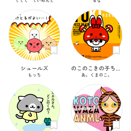
ててて ていめんと
るな
シュールズ
のこのこきの子ちゃん
もっち
あ。くまのこ。