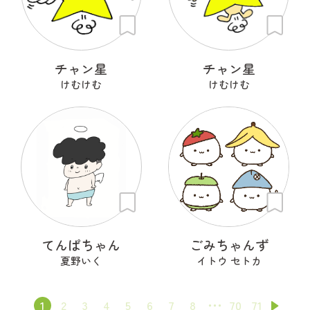
チャン星
チャン星
けむけむ
けむけむ
てんぱちゃん
ごみちゃんず
夏野いく
イトウ セトカ
1
2
3
4
5
6
7
8
70
71