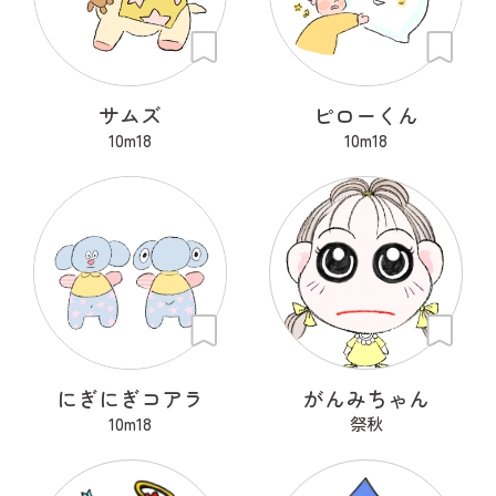
サムズ
ピローくん
10m18
10m18
にぎにぎコアラ
がんみちゃん
10m18
祭秋