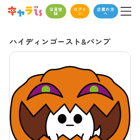
会員登
ログイ
企業の方
録
ン
へ
ハイディンゴースト&パンプ