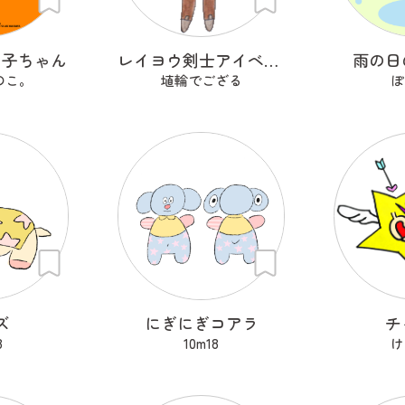
の子ちゃん
レイヨウ剣士アイベクサー
雨の日
のこ。
埴輪でござる
ぽ
ズ
にぎにぎコアラ
チ
8
10m18
け