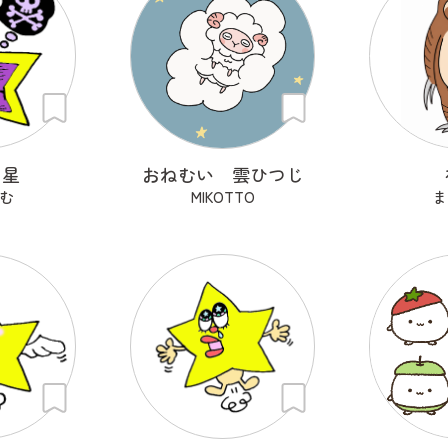
ン星
おねむい 雲ひつじ
む
MIKOTTO
ま