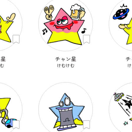
ン星
チャン星
チ
む
けむけむ
け