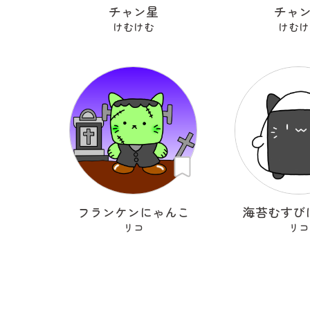
チャン星
チャ
けむけむ
けむけ
フランケンにゃんこ
海苔むすび
リコ
リコ