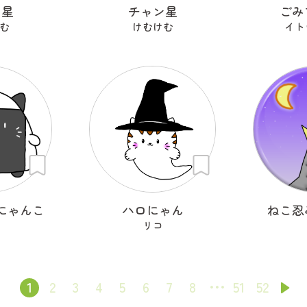
ン星
チャン星
ごみ
む
けむけむ
イト
にゃんこ
ハロにゃん
ねこ忍
リコ
1
2
3
4
5
6
7
8
51
52