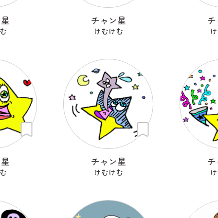
ン星
チャン星
チ
む
けむけむ
け
ン星
チャン星
チ
む
けむけむ
け