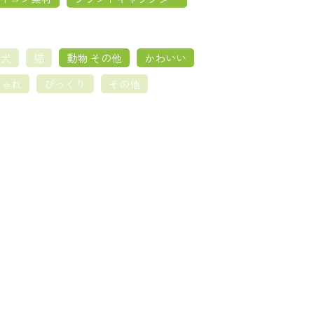
犬
猫
動物 その他
かわいい
しゃれ
びっくり
その他