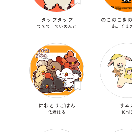
タップタップ
のこのこき
ててて ていめんと
あ。くま
にわとりごはん
サム
佐倉はる
10m1