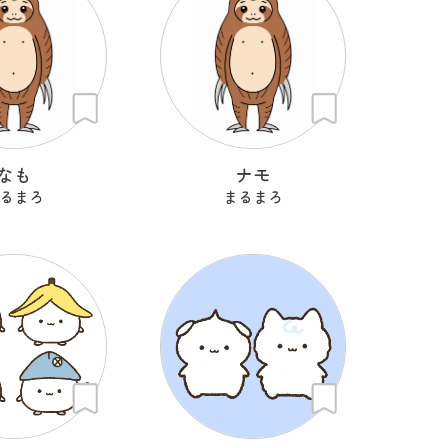
なも
ナモ
るまろ
まるまろ