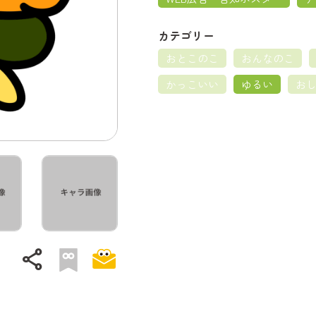
カテゴリー
おとこのこ
おんなのこ
かっこいい
ゆるい
お
share