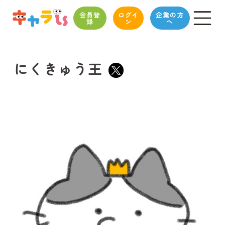
会員登
ログイ
企業の方
録
ン
へ
にくきゅう王