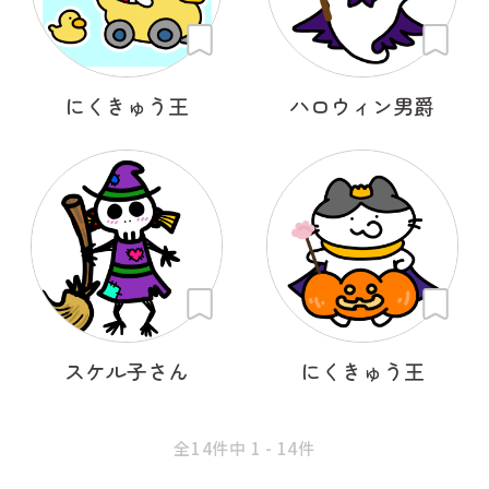
にくきゅう王
ハロウィン男爵
スケル子さん
にくきゅう王
全14件中 1 - 14件