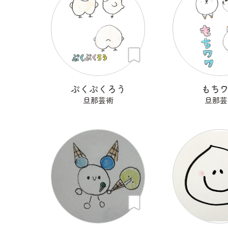
ぷくぷくろう
もち
旦那芸術
旦那芸