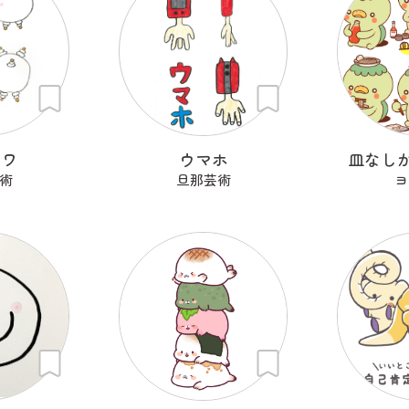
ワワ
ウマホ
皿なし
術
旦那芸術
ヨ