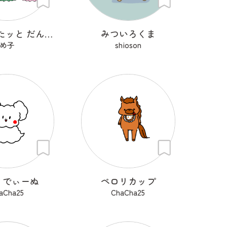
もちッぴたッと だんごうお
みついろくま
め子
shioson
うでぃーぬ
ペロリカップ
aCha25
ChaCha25