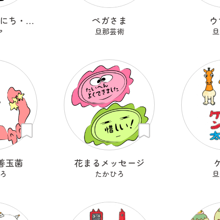
にきおのにちにち・うす
ペガさま
ウ
ヤ
旦那芸術
旦
善玉菌
花まるメッセージ
ろ
たかひろ
旦