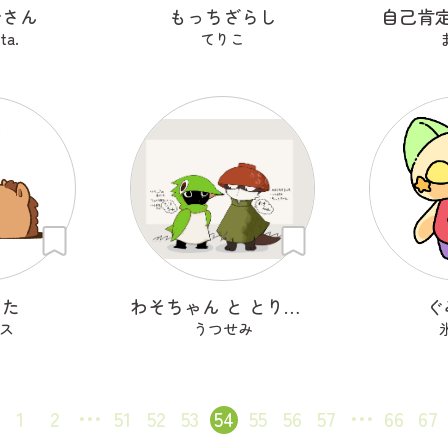
むさん
もっちざらし
自己肯
ta.
てりこ
った
わそちゃん と とりちゃん
ぐ
ス
うつせみ
1
2
51
52
53
54
55
56
57
66
67