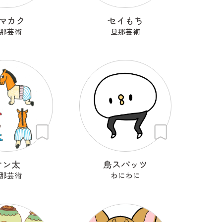
マカク
セイもち
那芸術
旦那芸術
ケン太
鳥スパッツ
那芸術
わにわに