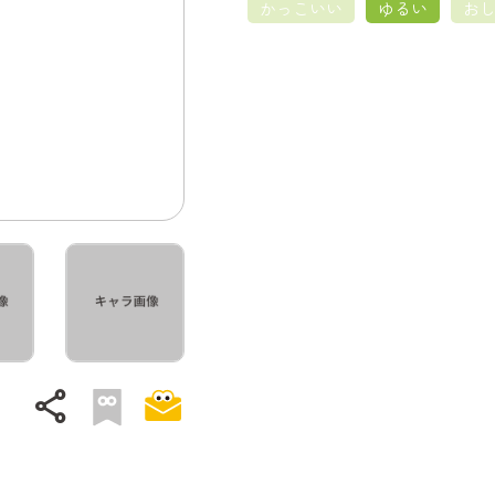
かっこいい
ゆるい
お
share