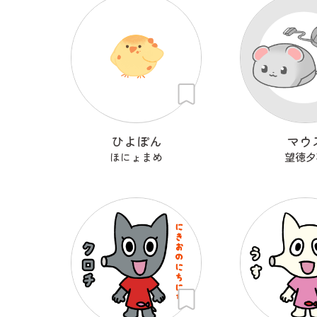
ひよぽん
マウ
ほにょまめ
望徳夕