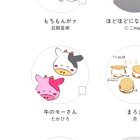
もちもんがァ
旦那芸術
にこma
牛のモーさん
まろ
たかひろ
月