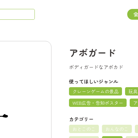
アボガード
ボディガードなアボカド
使ってほしいジャンル
クレーンゲームの景品
玩具
WEB広告・告知ポスター
ア
カテゴリー
おとこのこ
おんなのこ