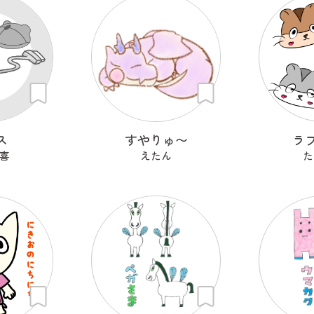
ス
すやりゅ〜
ラ
喜
えたん
た