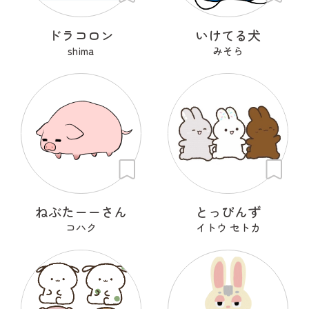
ドラコロン
いけてる犬
shima
みそら
ねぶたーーさん
とっぴんず
コハク
イトウ セトカ