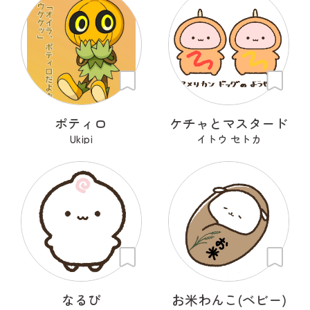
ポティロ
ケチャとマスタード
Ukipi
イトウ セトカ
なるぴ
お米わんこ(ベビー)