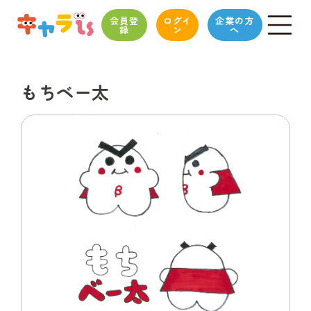
会員登
ログイ
企業の方
録
ン
へ
もちベー太