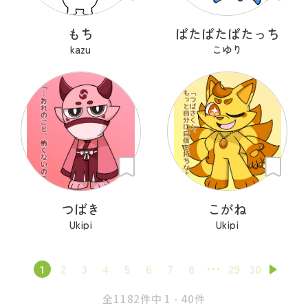
もち
ぱたぱたぱたっち
kazu
こゆり
つばき
こがね
Ukipi
Ukipi
1
2
3
4
5
6
7
8
29
30
全1182件中 1 - 40件