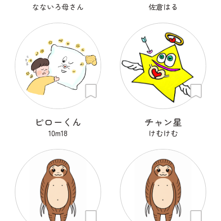
なないろ母さん
佐倉はる
ピローくん
チャン星
10m18
けむけむ