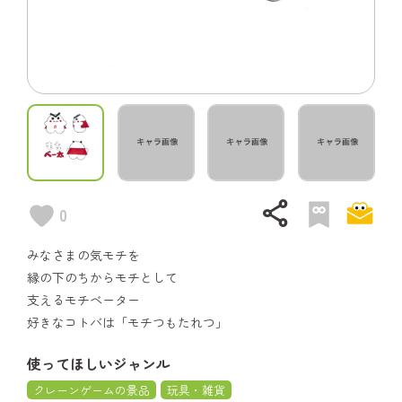
share
0
みなさまの気モチを
縁の下のちからモチとして
支えるモチベーター
好きなコトバは「モチつもたれつ」
使ってほしいジャンル
クレーンゲームの景品
玩具・雑貨