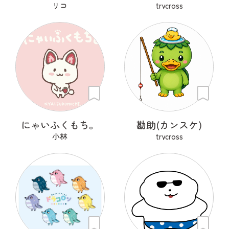
リコ
trycross
にゃいふくもち。
勘助(カンスケ)
小林
trycross