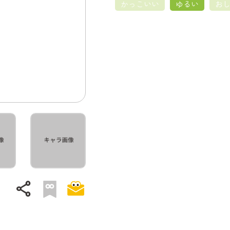
かっこいい
ゆるい
お
share