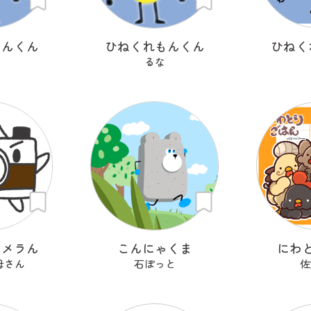
もんくん
ひねくれもんくん
ひねく
るな
カメラん
こんにゃくま
にわ
母さん
石ぽっと
佐