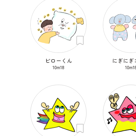
ピローくん
にぎにぎ
10m18
10m1