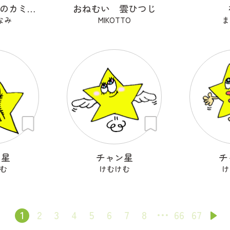
ブロックメモのカミサマ
おねむい 雲ひつじ
なみ
MIKOTTO
ま
ン星
チャン星
チ
む
けむけむ
け
1
2
3
4
5
6
7
8
66
67