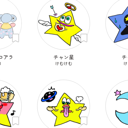
コアラ
チャン星
チ
8
けむけむ
け