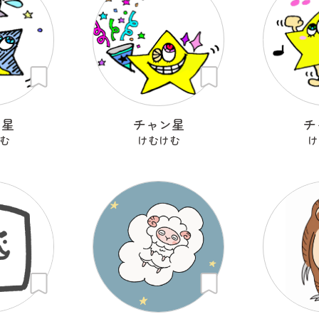
ン星
チャン星
チ
む
けむけむ
け