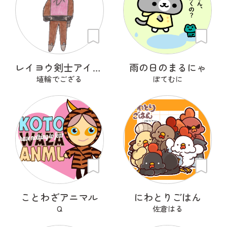
レイヨウ剣士アイベクサー
雨の日のまるにゃ
埴輪でござる
ぽてむに
ことわざアニマル
にわとりごはん
Q
佐倉はる