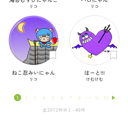
リコ
リコ
ねこ忍みいにゃん
はーと!!!
リコ
けむけむ
1
2
3
4
5
6
7
8
51
52
全2072件中 1 - 40件