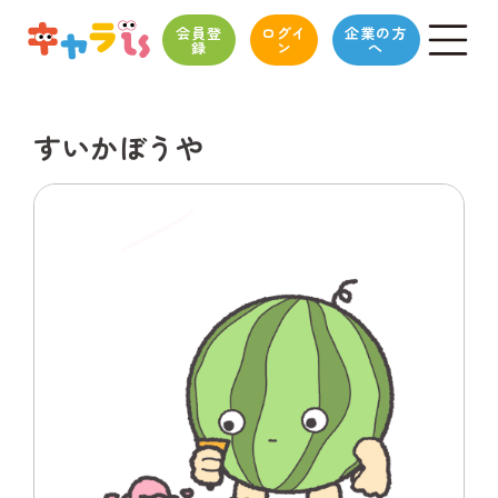
会員登
ログイ
企業の方
録
ン
へ
すいかぼうや