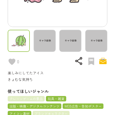
share
0
楽しみにしてたアイス
きょむな気持ち
使ってほしいジャンル
クレーンゲームの景品
玩具・雑貨
出版・映像・デジタルコンテンツ
WEB広告・告知ポスター
アイコン素材
ブランドキャラクター