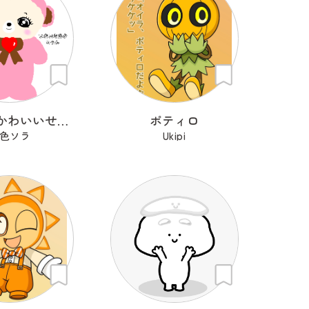
わたしのかわいいせかい
ポティロ
色ソラ
Ukipi