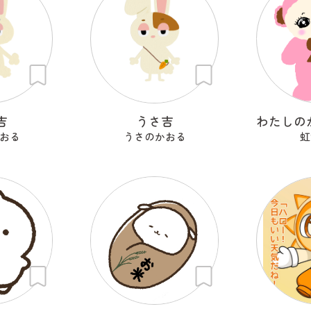
吉
うさ吉
おる
うさのかおる
虹