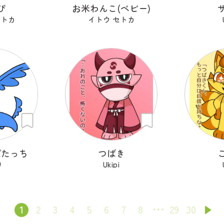
ぴ
お米わんこ(ベビー)
セトカ
イトウ セトカ
ぱたっち
つばき
り
Ukipi
1
2
3
4
5
6
7
8
29
30