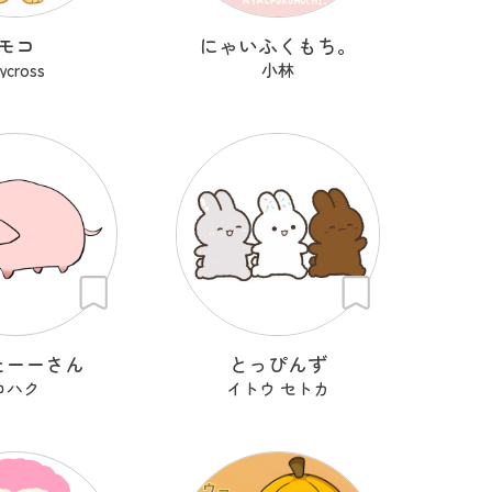
モコ
にゃいふくもち。
rycross
小林
たーーさん
とっぴんず
コハク
イトウ セトカ