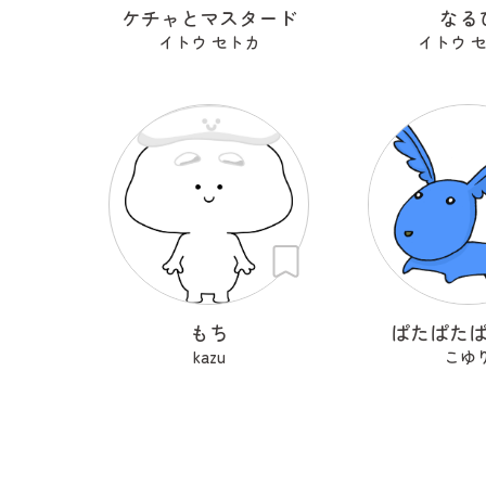
ケチャとマスタード
なる
イトウ セトカ
イトウ 
もち
ぱたぱた
kazu
こゆ