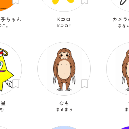
の子ちゃん
Kコロ
カメラ
のこ。
Kコロ‼︎
なな
ン星
なも
む
まるまろ
ま