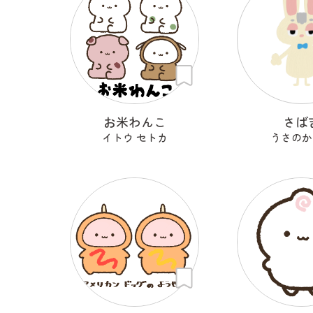
お米わんこ
さば
イトウ セトカ
うさのか