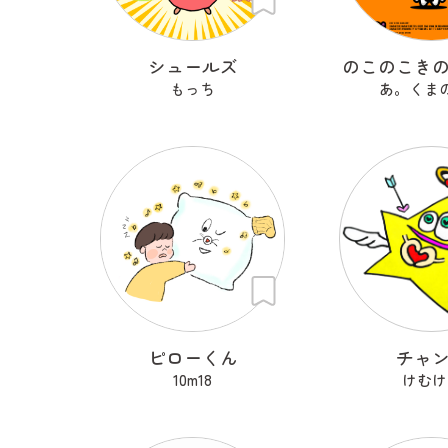
シュールズ
のこのこき
もっち
あ。くま
ピローくん
チャ
10m18
けむけ