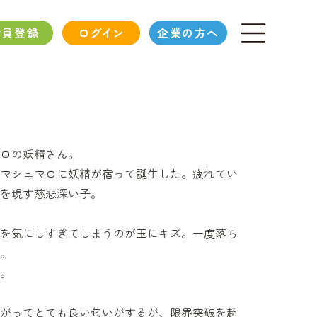
会員登録
ログイン
企業の方へ
ロの妖精さん。
マシュマロに妖精が宿って誕生した。疲れてい
を現す慈悲深い子。
を気にしすぎてしまうのが玉にキズ。一度落ち
。
。
がってとても良い匂いがするが、限界突破を超