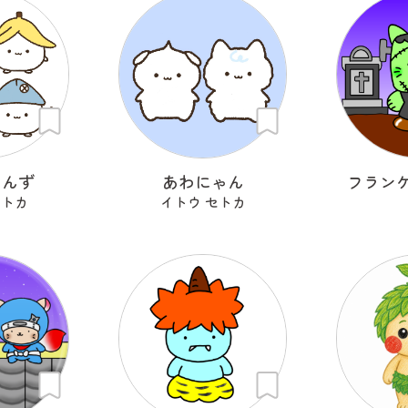
ゃんず
あわにゃん
フラン
セトカ
イトウ セトカ