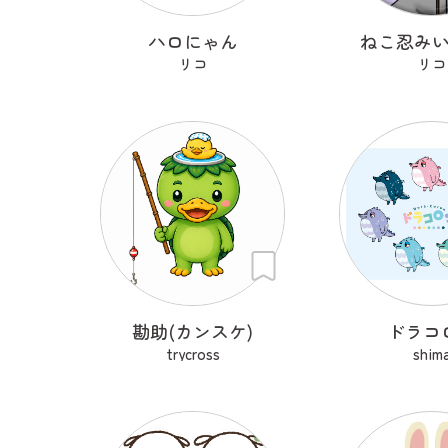
ハロにゃん
ねこ忍み
リコ
リコ
勘助(カンスケ)
ドラコ
trycross
shim