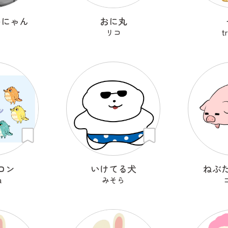
いにゃん
おに丸
リコ
t
ロン
いけてる犬
ねぶ
a
みそら