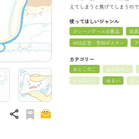
えてしまうと焦げてしまうので
使ってほしいジャンル
クレーンゲームの景品
玩具
WEB広告・告知ポスター
ア
カテゴリー
おとこのこ
おんなのこ
かっこいい
ゆるい
お
share