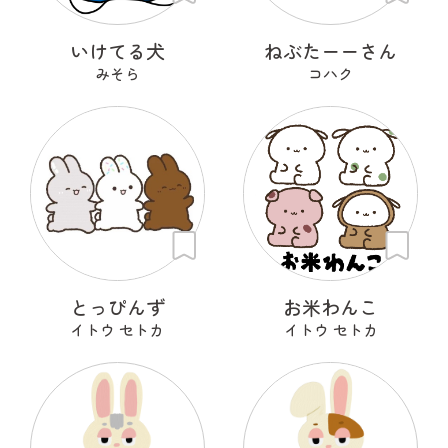
いけてる犬
ねぶたーーさん
みそら
コハク
とっぴんず
お米わんこ
イトウ セトカ
イトウ セトカ