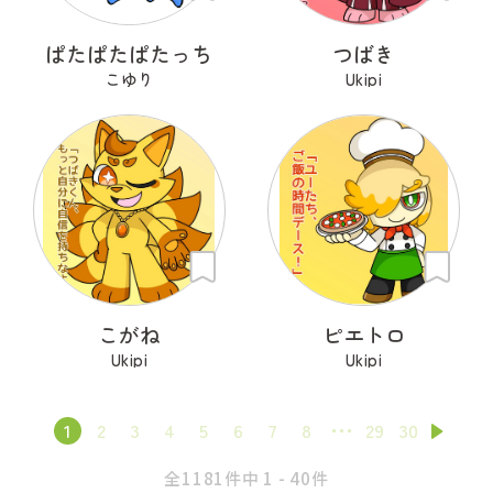
ぱたぱたぱたっち
つばき
こゆり
Ukipi
こがね
ピエトロ
Ukipi
Ukipi
1
2
3
4
5
6
7
8
29
30
全1181件中 1 - 40件