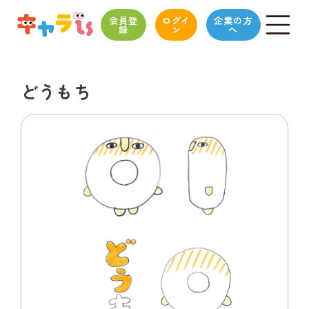
会員登
ログイ
企業の方
録
ン
へ
どうもち