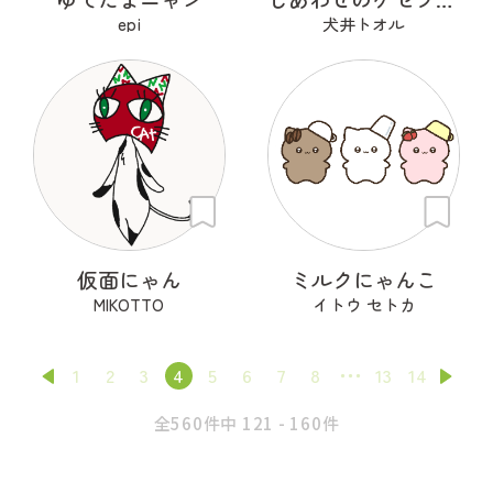
epi
犬井トオル
仮面にゃん
ミルクにゃんこ
MIKOTTO
イトウ セトカ
1
2
3
4
5
6
7
8
13
14
全560件中 121 - 160件