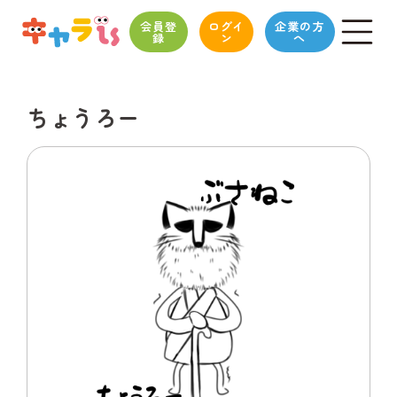
会員登
ログイ
企業の方
録
ン
へ
ちょうろー