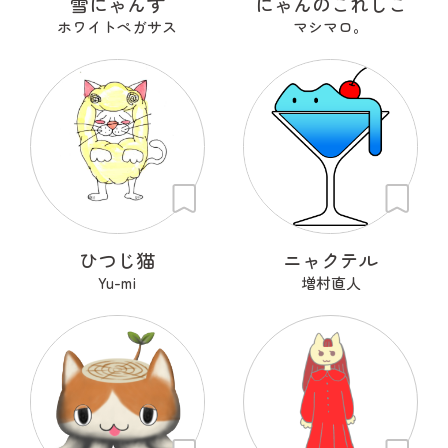
雪にゃんず
にゃんのこれしこ
ホワイトペガサス
マシマロ。
ひつじ猫
ニャクテル
Yu-mi
増村直人