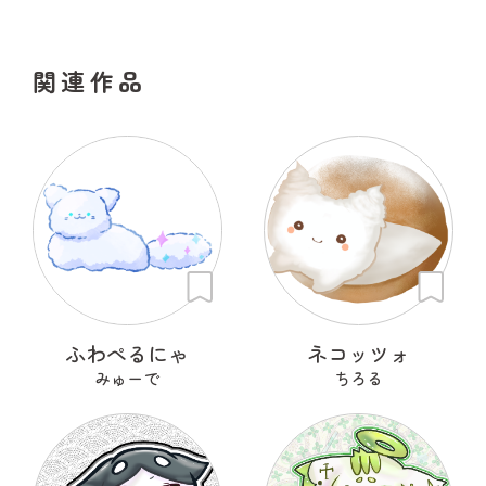
関連作品
ふわぺるにゃ
ネコッツォ
みゅーで
ちろる