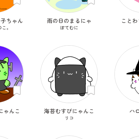
の子ちゃん
雨の日のまるにゃ
ことわ
のこ。
ぽてむに
にゃんこ
海苔むすびにゃんこ
ハ
リコ