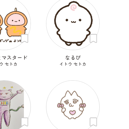
とマスタード
なるぴ
ウ セトカ
イトウ セトカ