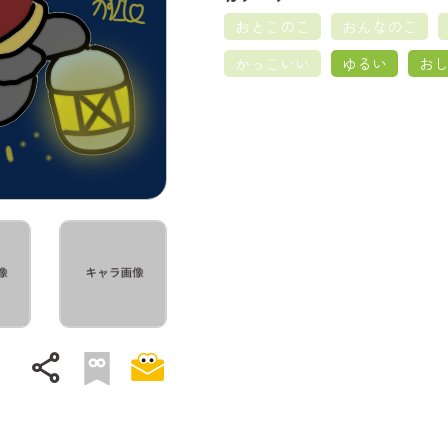
おとこのこ
おんなのこ
かっこいい
ゆるい
お
share