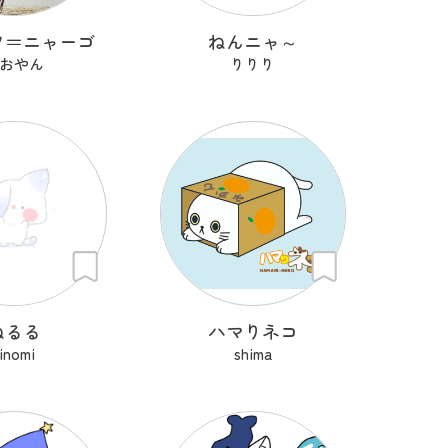
ツ＝ニャーゴ
ねんニャ～
おやん
りりり
ねるる
ハマりネコ
inomi
shima