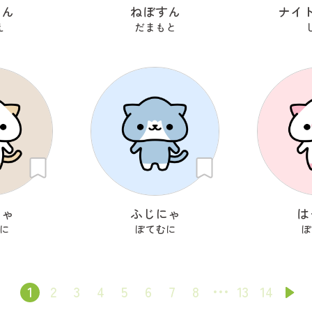
るん
ねぼすん
ナイ
え
だまもと
にゃ
ふじにゃ
は
に
ぽてむに
ぽ
1
2
3
4
5
6
7
8
13
14