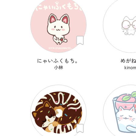
にゃいふくもち。
めが
小林
kinom