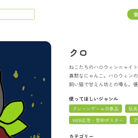
クロ
ねこたちのハロウィンニャイト
寡黙なにゃんこ。ハロウィンの
飼い猫で甘えん坊との噂も。優
使ってほしいジャンル
クレーンゲームの景品
玩具
WEB広告・告知ポスター
ア
カテゴリー