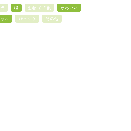
犬
猫
動物 その他
かわいい
しゃれ
びっくり
その他