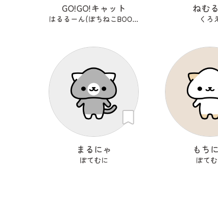
GO!GO!キャット
ねむ
はるるーん(ぽちねこBOOKS)
くろ
まるにゃ
もち
ぽてむに
ぽてむ