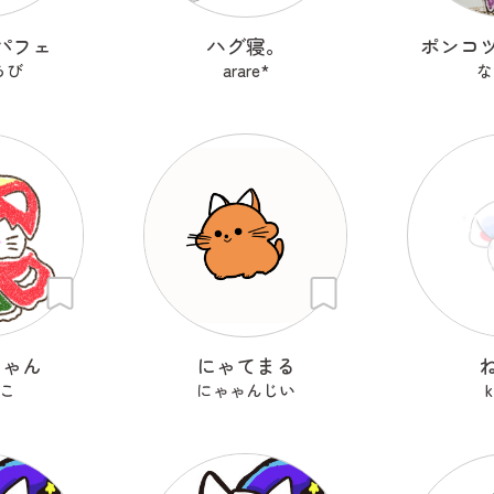
パフェ
ハグ寝。
ポンコ
らび
arare*
な
にゃん
にゃてまる
こ
にゃゃんじい
k