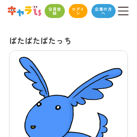
会員登
ログイ
企業の方
録
ン
へ
ぱたぱたぱたっち