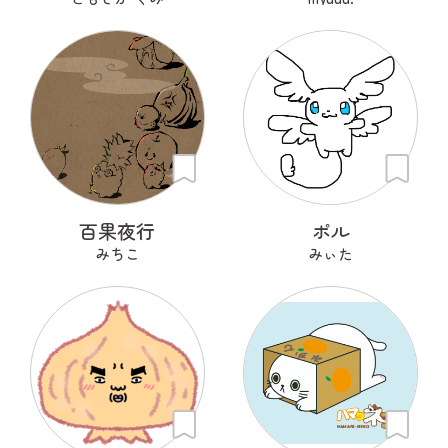
百果夜行
ポル
みちこ
みぃた