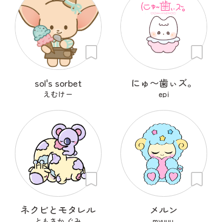
sol's sorbet
にゅ〜歯ぃズ。
えむけー
epi
ネクビとモタレル
メルン
ともさか ぐみ
myuuu.