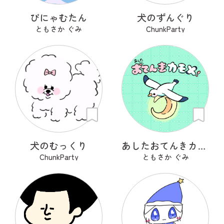
ぴにゃむたん
犬のずんぐり
ともさか ぐみ
ChunkParty
犬のむっくり
あしたおてんきカモメ
ChunkParty
ともさか ぐみ