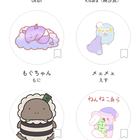
Ukipi
Kisara（綺沙良）
もぐちゃん
メェメェ
もに
えす