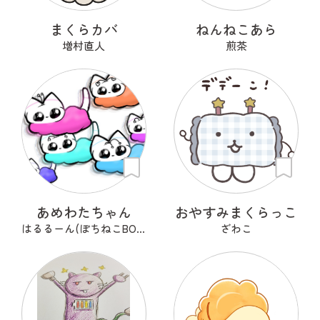
まくらカバ
ねんねこあら
増村直人
煎茶
あめわたちゃん
おやすみまくらっこ
はるるーん(ぽちねこBOOKS)
ざわこ