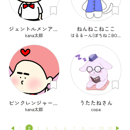
ジェントルメンアフロ🦱
ねんねこねここ
kana太郎
はるるーん(ぽちねこBOOKS)
ピンクレンジャーアフロ🩷
うたたねさん
kana太郎
copa
1
2
3
4
5
6
7
8
29
30