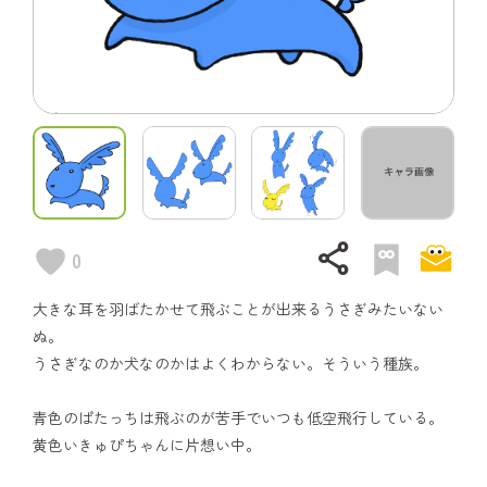
share
0
大きな耳を羽ばたかせて飛ぶことが出来るうさぎみたいない
ぬ。
うさぎなのか犬なのかはよくわからない。そういう種族。
青色のぱたっちは飛ぶのが苦手でいつも低空飛行している。
黄色いきゅぴちゃんに片想い中。