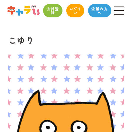
会員登
ログイ
企業の方
録
ン
へ
こゆり