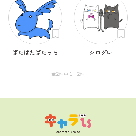
ぱたぱたぱたっち
シログレ
全2件中 1 - 2件