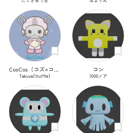
にくきゅう王
ぽよりん
CosCos（コズ⭐︎コス）
コン
Takuya{truffle}
1000ノア