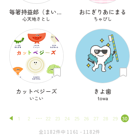
毎箸持益郞（まいはしもちますろう）
おにぎりあにまる
心天地さとし
ちゃぴし
カットべジーズ
きよ歯
いこい
towa
1
2
22
23
24
25
26
27
28
29
30
全1182件中 1161 - 1182件