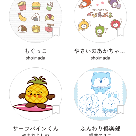
もぐっこ
やさいのあかちゃん べびたぶる
shoimada
shoimada
サーフパインくん
ふんわり倶楽部
やまねよしの
梶井のりこ