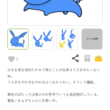
share
0
大きな耳を羽ばたかせて飛ぶことが出来るうさぎみたいない
ぬ。
うさぎなのか犬なのかはよくわからない。そういう種族。
青色のぱたっちは飛ぶのが苦手でいつも低空飛行している。
黄色いきゅぴちゃんに片想い中。