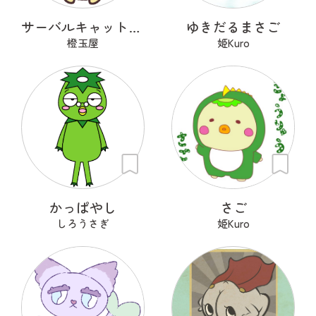
サーバルキャット課長
ゆきだるまさご
橙玉屋
姫Kuro
かっぱやし
さご
しろうさぎ
姫Kuro