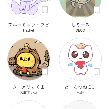
ブルーミュウ・ラビ
しりーズ
Hachel
DECO
ターメリッくま
どーなつねこ。
お腹すい汰
Hal*