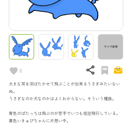
share
0
大きな耳を羽ばたかせて飛ぶことが出来るうさぎみたいない
ぬ。
うさぎなのか犬なのかはよくわからない。そういう種族。
青色のぱたっちは飛ぶのが苦手でいつも低空飛行している。
黄色いきゅぴちゃんに片想い中。