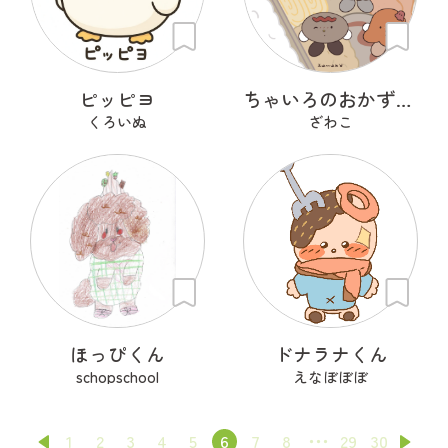
ピッピヨ
ちゃいろのおかずたち
くろいぬ
ざわこ
ほっぴくん
ドナラナくん
schopschool
えなぼぼぼ
1
2
3
4
5
6
7
8
29
30