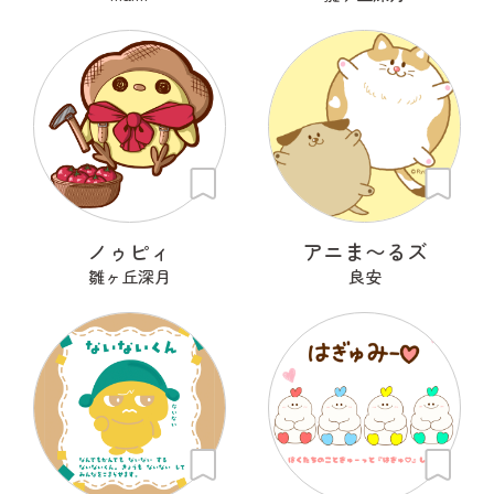
ノゥピィ
アニま〜るズ
雛ヶ丘深月
良安