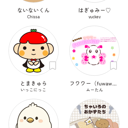
ないないくん
はぎゅみー♡
Chissa
yuckey
とまきゅら
フワワー（fuwawar）
いっこにっこ
ムーたん