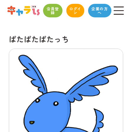
会員登
ログイ
企業の方
録
ン
へ
ぱたぱたぱたっち