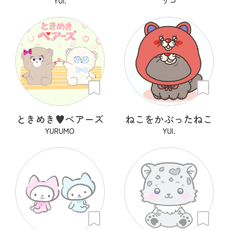
YUI.
リコ
ときめき♥ベアーズ
ねこをかぶったねこ
YURUMO
YUI.