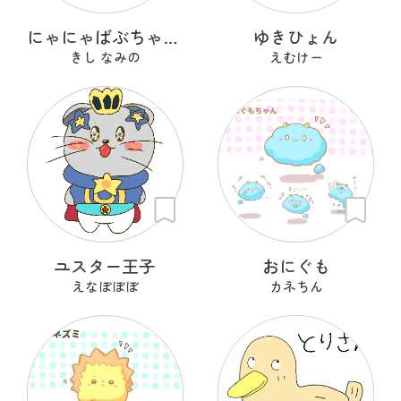
にゃにゃばぶちゃんず
ゆきひょん
きし なみの
えむけー
ユスター王子
おにぐも
えなぼぼぼ
カネちん