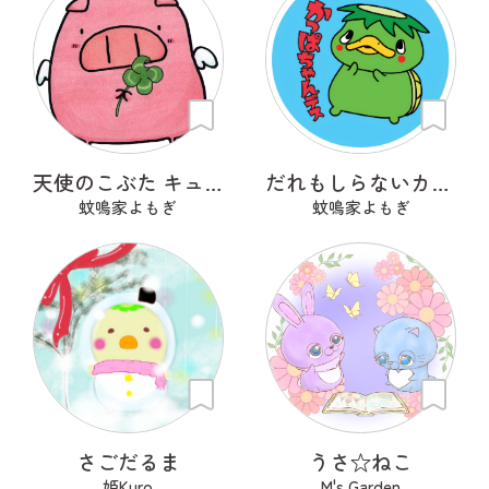
天使のこぶた キューピッグ
だれもしらないカッパちゃん
蚊鳴家よもぎ
蚊鳴家よもぎ
さごだるま
うさ‪☆ねこ
姫Kuro
M's Garden