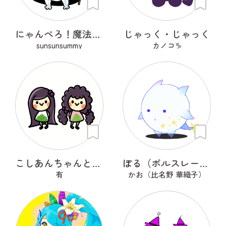
にゃんぺろ！魔法使いっ
じゃっく・じゃっく
sunsunsummy
カノコ♑
こしあんちゃんとつぶあんちゃん
ぽる（ポルスレーヌ）
有
かお（比名野 華織子）