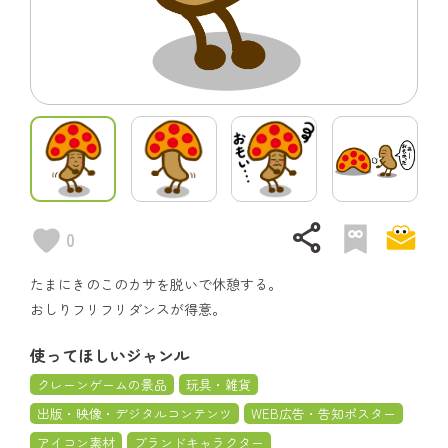
share
0
たまにきのこのカサを脱いで休憩する。
おしりフリフリダンスが得意。
使ってほしいジャンル
クレーンゲームの景品
玩具・雑貨
出版・映像・デジタルコンテンツ
WEB広告・告知ポスター
アイコン素材
ブランドキャラクター