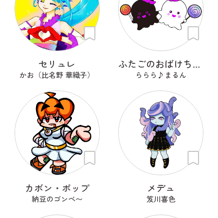
セリュレ
ふたごのおばけちゃん！くろんとしろん
かお（比名野 華織子）
ららら♪まるん
カボン・ポップ
メデュ
納豆のゴンベ〜
笈川喜色