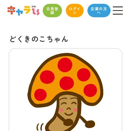
会員登
ログイ
企業の方
録
ン
へ
どくきのこちゃん