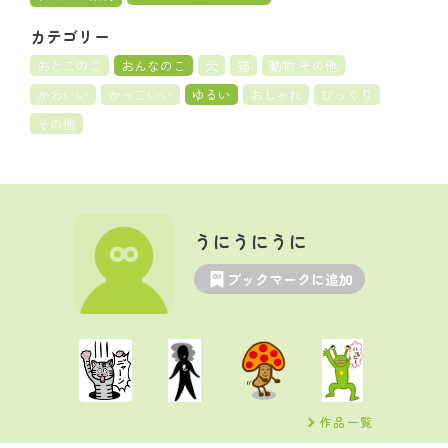
カテゴリー
おとこのこ
おんなのこ
犬
猫
動物 その他
かわいい
かっこいい
ゆるい
おしゃれ
びっくり
その他
うにうにうに
ブックマークに追加
作品一覧