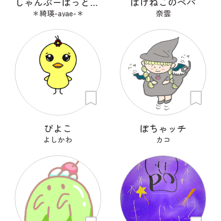
しゃんぷーはっときゃっと
ばけねこのペパ
＊綺瑛-ayae-＊
奈雲
ぴよこ
ぽちゃッチ
よしかわ
カコ