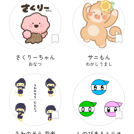
さくりーちゃん
サニもん
おなつ
わがしうまし
うわのそら 忍者
しのびまるトリオ