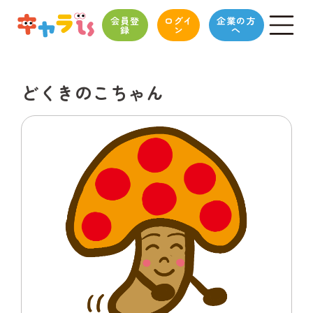
会員登
ログイ
企業の方
録
ン
へ
どくきのこちゃん