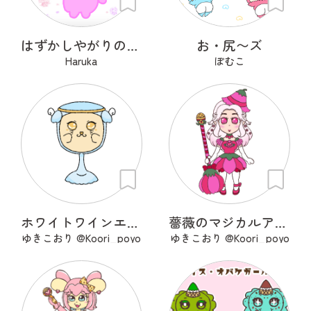
はずかしやがりのうさ
お・尻〜ズ
Haruka
ぽむこ
ホワイトワインエンジェル
薔薇のマジカルアイドル ローズ・ルビー
ゆきこおり @Koori_poyo
ゆきこおり @Koori_poyo