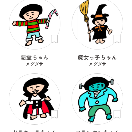
悪霊ちゃん
魔女っ子ちゃん
メグダサ
メグダサ