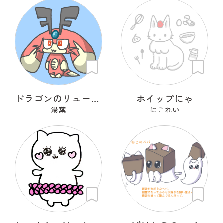
ドラゴンのリューリュ
ホイップにゃ
湯葉
にこれい