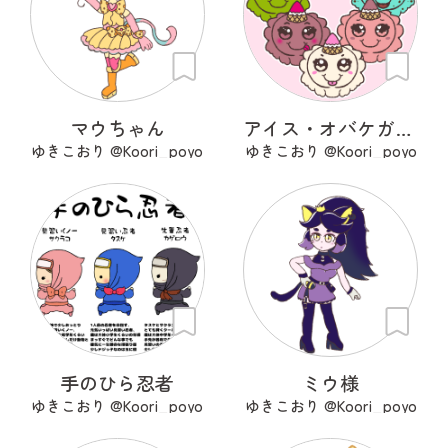
マウちゃん
アイス・オバケガールズ
ゆきこおり @Koori_poyo
ゆきこおり @Koori_poyo
手のひら忍者
ミウ様
ゆきこおり @Koori_poyo
ゆきこおり @Koori_poyo