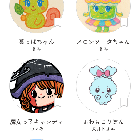
葉っぱちゃん
メロンソーダちゃん
きみ
きみ
魔女っ子キャンディ
ふわもこりぼん
つぐみ
犬井トオル