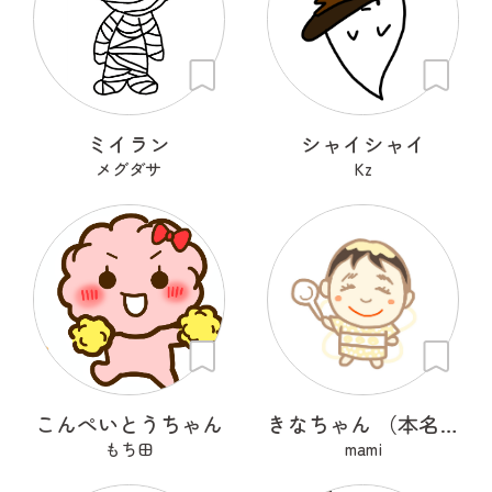
ミイラン
シャイシャイ
メグダサ
Kz
こんぺいとうちゃん
きなちゃん （本名きな子）
もち田
mami