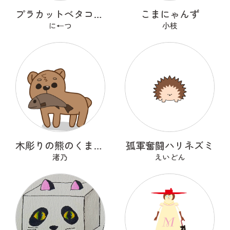
プラカットベタコレクションver.1
こまにゃんず
に←つ
小枝
木彫りの熊のくまっくまさん
孤軍奮闘ハリネズミ
渚乃
えいどん