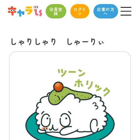
会員登
ログイ
企業の方
録
ン
へ
しゃりしゃり しゃーりぃ