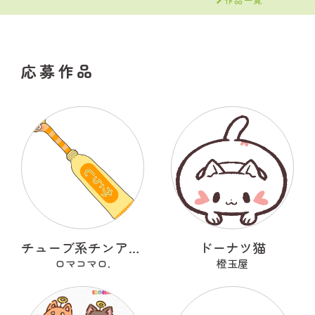
応募作品
チューブ系チンアナゴ
ドーナツ猫
ロマコマロ.
橙玉屋