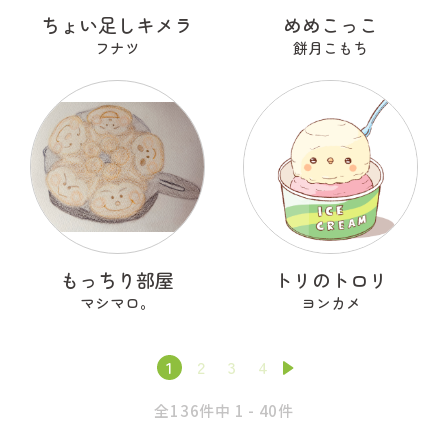
ちょい足しキメラ
めめこっこ
フナツ
餅月こもち
もっちり部屋
トリのトロリ
マシマロ。
ヨンカメ
1
2
3
4
全136件中 1 - 40件