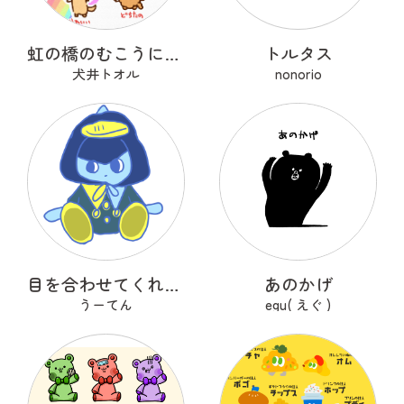
虹の橋のむこうにいるうちのこ
トルタス
犬井トオル
nonorio
目を合わせてくれないコバンザメちゃん
あのかげ
うーてん
egu( えぐ )