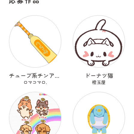
応募作品
チューブ系チンアナゴ
ドーナツ猫
ロマコマロ.
橙玉屋