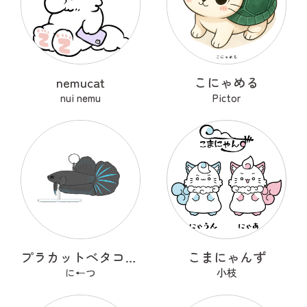
nemucat
こにゃめる
nui nemu
Pictor
プラカットベタコレクションver.1
こまにゃんず
に←つ
小枝