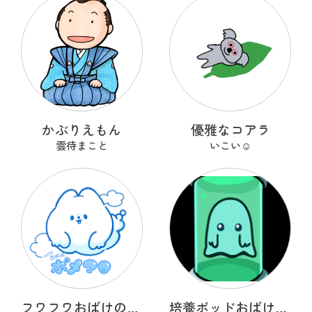
かぶりえもん
優雅なコアラ
雲待まこと
いこい☺︎
フワフワおばけのポメマロ
培養ポッドおばけ フライトン