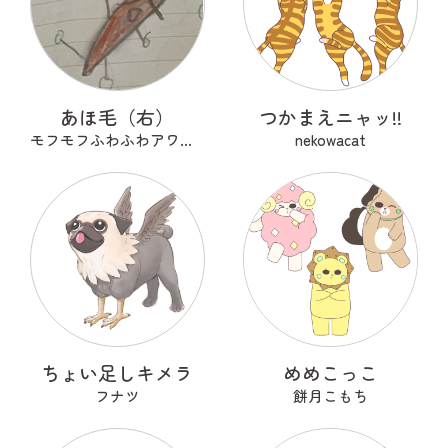
あほ毛（右）
つかまえニャッ!!
モフモフふわふわアワアワ
nekowacat
ちょい足しキメラ
めめこっこ
フナツ
餅月こもち