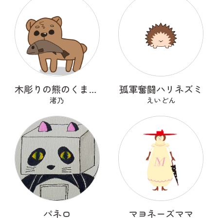
木彫りの熊のくまっくまさん
孤軍奮闘ハリネズミ
渚乃
えいどん
パネロ
マヨネーズママ