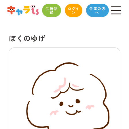
会員登
ログイ
企業の方
録
ン
へ
ぼくのゆげ