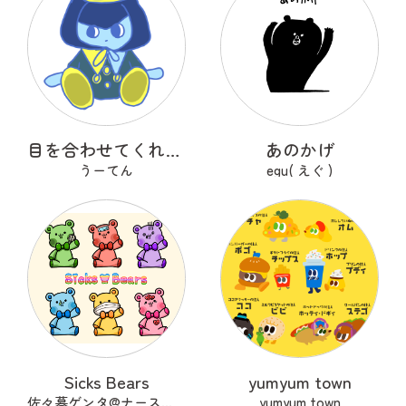
目を合わせてくれないコバンザメちゃん
あのかげ
うーてん
egu( えぐ )
Sicks Bears
yumyum town
佐々暮ゲンタ@ナース兼描き
yumyum town