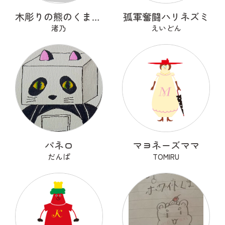
木彫りの熊のくまっくまさん
孤軍奮闘ハリネズミ
渚乃
えいどん
パネロ
マヨネーズママ
だんぱ
TOMIRU