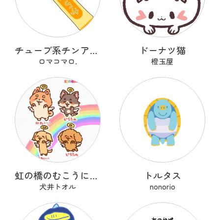
チューブ系チンアナゴ
ドーナツ猫
ロマコマロ.
橙玉屋
虹の橋のむこうにいるうちのこ
トルタス
犬井トオル
nonorio