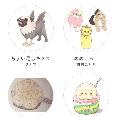
ちょい足しキメラ
めめこっこ
フナツ
餅月こもち