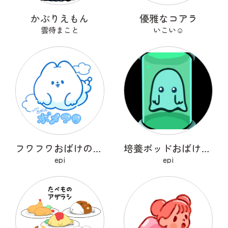
かぶりえもん
優雅なコアラ
雲待まこと
いこい☺︎
フワフワおばけのポメマロ
培養ポッドおばけ フライトン
epi
epi