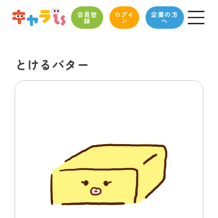
会員登
ログイ
企業の方
録
ン
へ
とけるバター