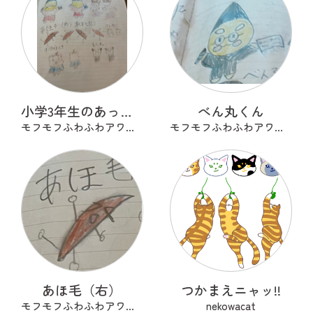
小学3年生のあったらいいな
べん丸くん
モフモフふわふわアワアワ
モフモフふわふわアワアワ
あほ毛（右）
つかまえニャッ!!
モフモフふわふわアワアワ
nekowacat