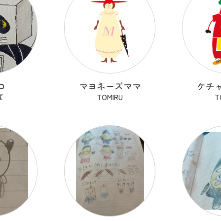
ロ
マヨネーズママ
ケチ
ぱ
TOMIRU
T