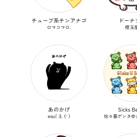
チューブ系チンアナゴ
ドーナ
ロマコマロ.
橙玉
あのかげ
Sicks B
egu( えぐ )