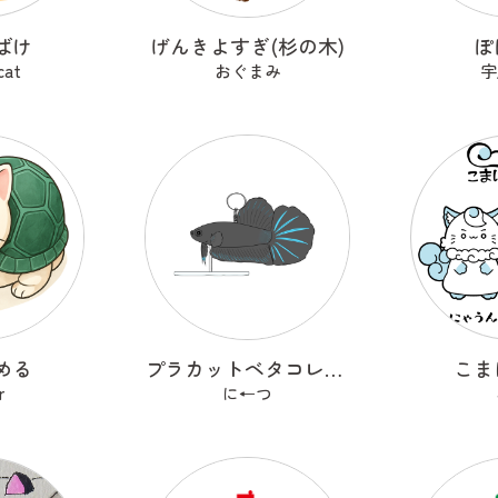
ばけ
げんきよすぎ(杉の木)
ぽ
cat
おぐまみ
宇
める
プラカットベタコレクションver.1
こま
r
に←つ