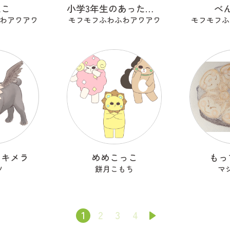
ねこ
小学3年生のあったらいいな
べ
わアワアワ
モフモフふわふわアワアワ
モフモフふ
しキメラ
めめこっこ
もっ
ツ
餅月こもち
マ
1
2
3
4