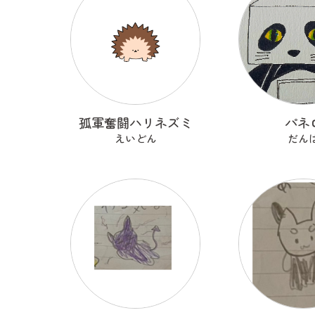
孤軍奮闘ハリネズミ
パネ
えいどん
だん