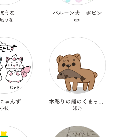
ぽうな
バルーン犬 ポピン
凪うな
epi
にゃんず
木彫りの熊のくまっくまさん
小枝
渚乃