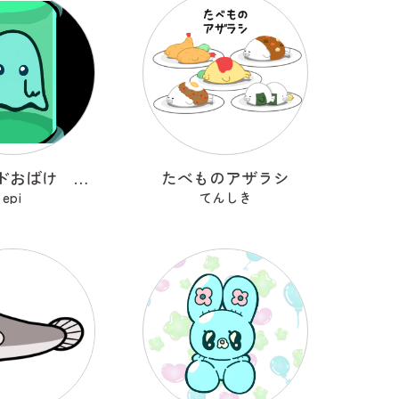
培養ポッドおばけ フライトン
たべものアザラシ
epi
てんしき