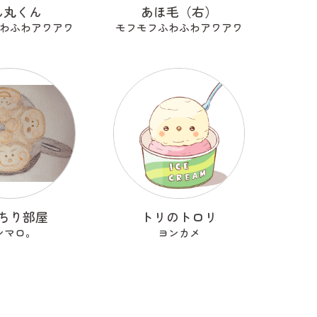
ん丸くん
あほ毛（右）
わふわアワアワ
モフモフふわふわアワアワ
ちり部屋
トリのトロリ
シマロ。
ヨンカメ