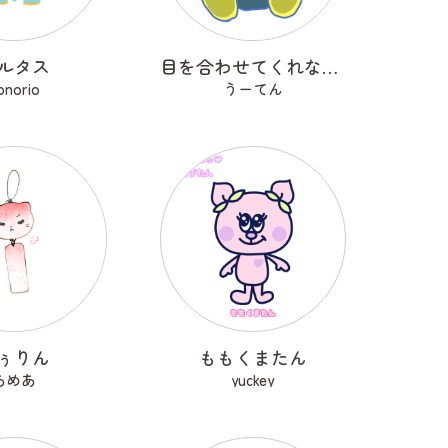
ルタス
目を合わせてくれないコバンザメちゃん
onorio
うーてん
ぅりん
ももくまたん
あめあ
yuckey