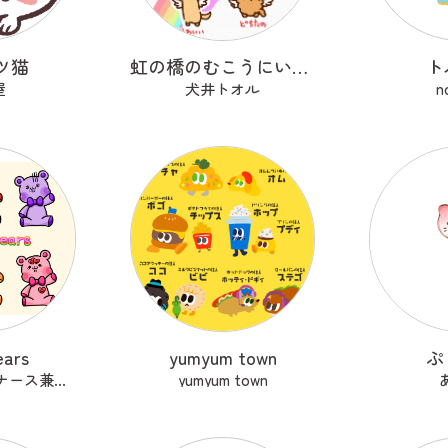
ツ猫
虹の橋のむこうにいるうちのこ
ト
屋
犬井トオル
n
ears
yumyum town
ぷ
佐々暮ゲンタ@ナース兼描き
yumyum town