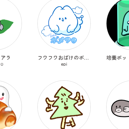
コアラ
フワフワおばけのポメマロ
☺︎
epi