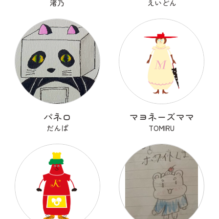
渚乃
えいどん
パネロ
マヨネーズママ
だんぱ
TOMIRU