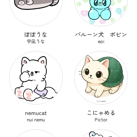
ぽぽうな
バルーン犬 ポピン
宇凪うな
epi
nemucat
こにゃめる
nui nemu
Pictor