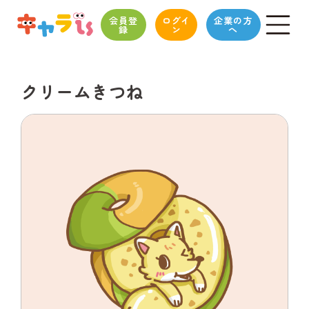
会員登
ログイ
企業の方
録
ン
へ
クリームきつね