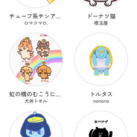
チューブ系チンアナゴ
ドーナツ猫
ロマコマロ.
橙玉屋
虹の橋のむこうにいるうちのこ
トルタス
犬井トオル
nonorio