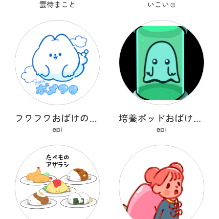
雲待まこと
いこい☺︎
フワフワおばけのポメマロ
培養ポッドおばけ フライトン
epi
epi