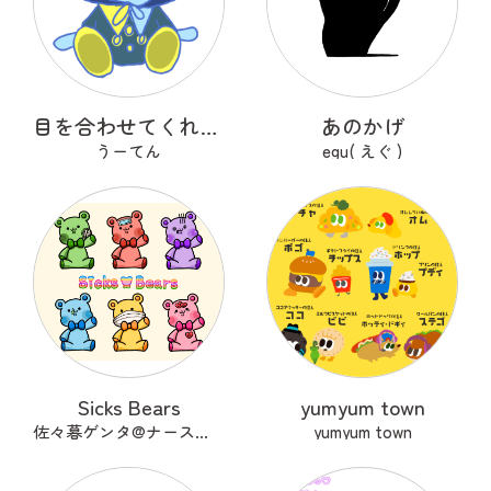
目を合わせてくれないコバンザメちゃん
あのかげ
うーてん
egu( えぐ )
Sicks Bears
yumyum town
佐々暮ゲンタ@ナース兼描き
yumyum town