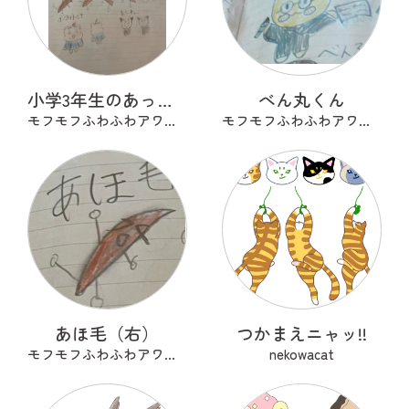
小学3年生のあったらいいな
べん丸くん
モフモフふわふわアワアワ
モフモフふわふわアワアワ
あほ毛（右）
つかまえニャッ!!
モフモフふわふわアワアワ
nekowacat