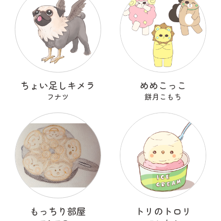
ちょい足しキメラ
めめこっこ
フナツ
餅月こもち
もっちり部屋
トリのトロリ