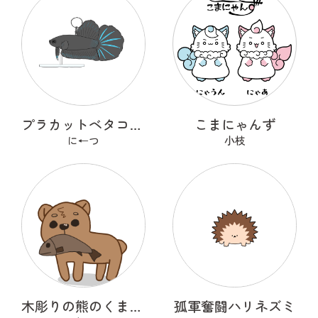
プラカットベタコレクションver.1
こまにゃんず
に←つ
小枝
木彫りの熊のくまっくまさん
孤軍奮闘ハリネズミ