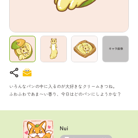
share
いろんなパンの中に入るのが大好きなクリームきつね。
ふわふわであま〜い香り、今日はどのパンにしようかな？
Nui