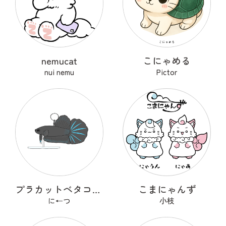
nemucat
こにゃめる
nui nemu
Pictor
プラカットベタコレクションver.1
こまにゃんず
に←つ
小枝