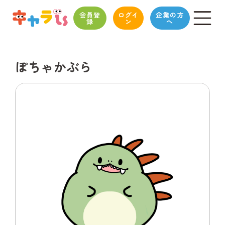
会員登
ログイ
企業の方
録
ン
へ
ぽちゃかぶら