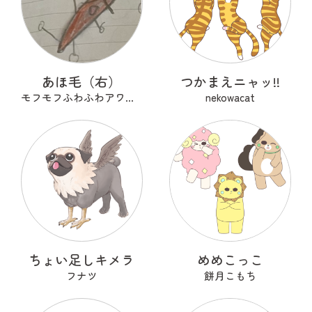
あほ毛（右）
つかまえニャッ!!
モフモフふわふわアワアワ
nekowacat
ちょい足しキメラ
めめこっこ
フナツ
餅月こもち