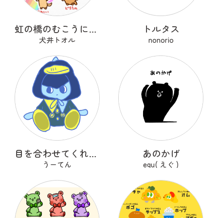
虹の橋のむこうにいるうちのこ
トルタス
犬井トオル
nonorio
目を合わせてくれないコバンザメちゃん
あのかげ
うーてん
egu( えぐ )