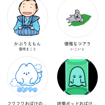
かぶりえもん
優雅なコアラ
雲待まこと
いこい☺︎
フワフワおばけのポメマロ
培養ポッドおばけ フライトン