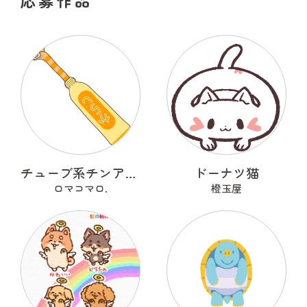
応募作品
チューブ系チンアナゴ
ドーナツ猫
ロマコマロ.
橙玉屋