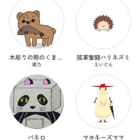
木彫りの熊のくまっくまさん
孤軍奮闘ハリネズミ
渚乃
えいどん
パネロ
マヨネーズママ