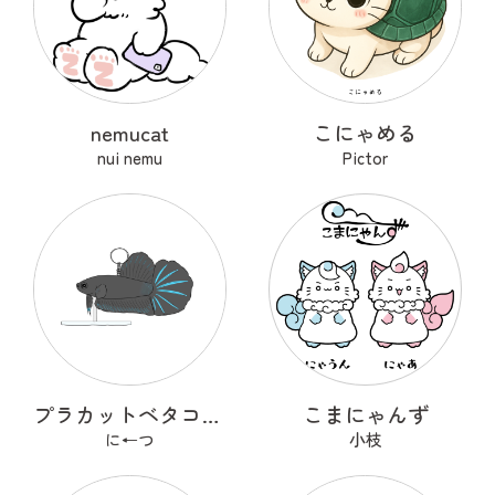
nemucat
こにゃめる
nui nemu
Pictor
プラカットベタコレクションver.1
こまにゃんず
に←つ
小枝