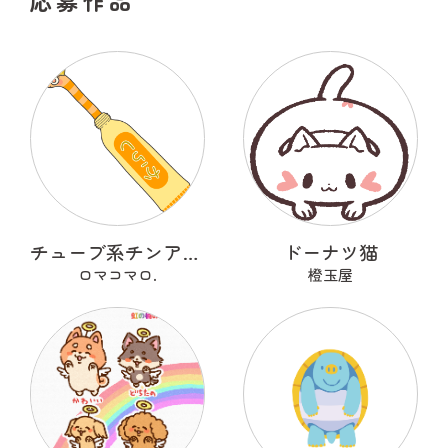
応募作品
チューブ系チンアナゴ
ドーナツ猫
ロマコマロ.
橙玉屋