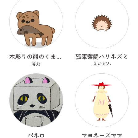
木彫りの熊のくまっくまさん
孤軍奮闘ハリネズミ
渚乃
えいどん
パネロ
マヨネーズママ