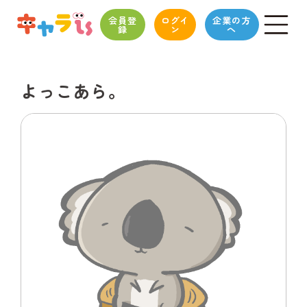
会員登
ログイ
企業の方
録
ン
へ
よっこあら。