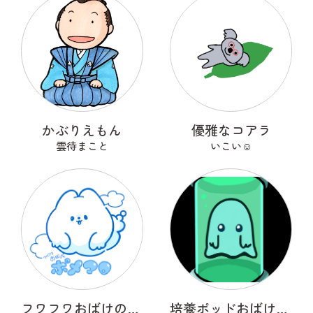
かぶりえもん
優雅なコアラ
雲待まこと
いこい☺︎
フワフワおばけのポメマロ
培養ポッドおばけ フライトン