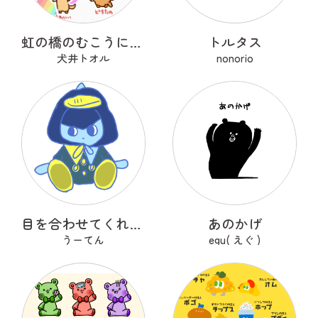
虹の橋のむこうにいるうちのこ
トルタス
犬井トオル
nonorio
目を合わせてくれないコバンザメちゃん
あのかげ
うーてん
egu( えぐ )