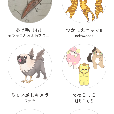
あほ毛（右）
つかまえニャッ!!
モフモフふわふわアワアワ
nekowacat
ちょい足しキメラ
めめこっこ
フナツ
餅月こもち