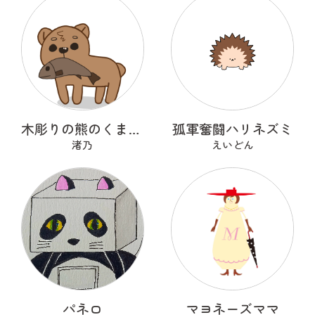
木彫りの熊のくまっくまさん
孤軍奮闘ハリネズミ
渚乃
えいどん
パネロ
マヨネーズママ