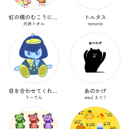
虹の橋のむこうにいるうちのこ
トルタス
犬井トオル
nonorio
目を合わせてくれないコバンザメちゃん
あのかげ
うーてん
egu( えぐ )