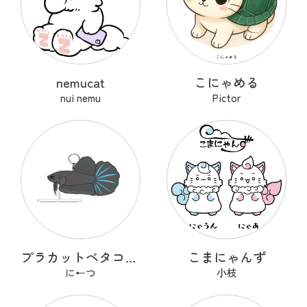
nemucat
こにゃめる
nui nemu
Pictor
プラカットベタコレクションver.1
こまにゃんず
に←つ
小枝