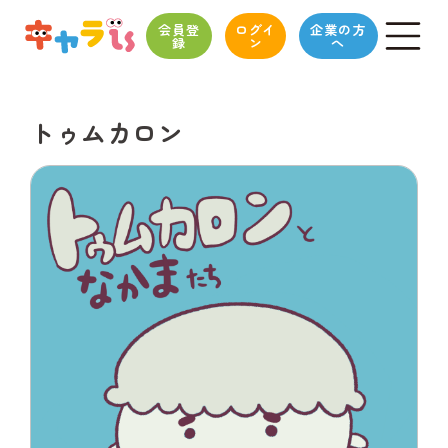
会員登
ログイ
企業の方
録
ン
へ
トゥムカロン