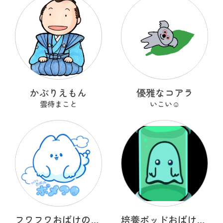
かぶりえもん
優雅なコアラ
雲待まこと
いこい☺︎
フワフワおばけのポメマロ
培養ポッドおばけ フライトン