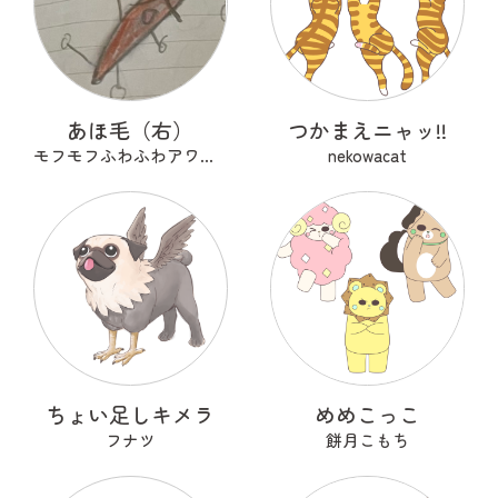
あほ毛（右）
つかまえニャッ!!
モフモフふわふわアワアワ
nekowacat
ちょい足しキメラ
めめこっこ
フナツ
餅月こもち