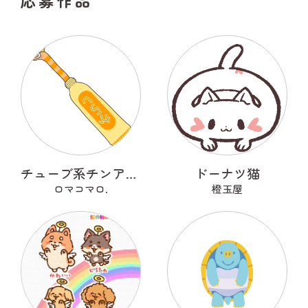
応募作品
チューブ系チンアナゴ
ドーナツ猫
ロマコマロ.
橙玉屋