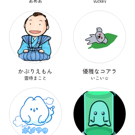
あめあ
yuckey
かぶりえもん
優雅なコアラ
雲待まこと
いこい☺︎