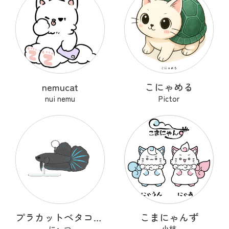
nemucat
こにゃめる
nui nemu
Pictor
プラカットベタコレクションver.1
こまにゃんず
に←つ
小枝