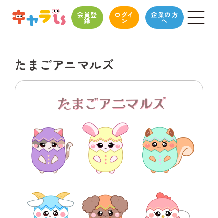
会員登
ログイ
企業の方
録
ン
へ
たまごアニマルズ