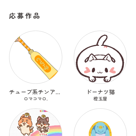
応募作品
チューブ系チンアナゴ
ドーナツ猫
ロマコマロ.
橙玉屋