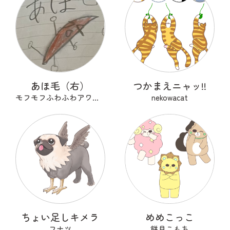
あほ毛（右）
つかまえニャッ!!
モフモフふわふわアワアワ
nekowacat
ちょい足しキメラ
めめこっこ
フナツ
餅月こもち