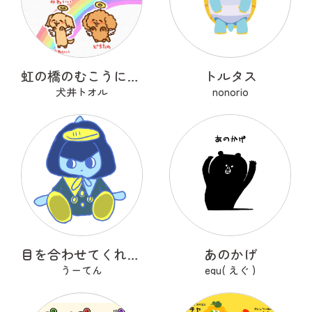
虹の橋のむこうにいるうちのこ
トルタス
犬井トオル
nonorio
目を合わせてくれないコバンザメちゃん
あのかげ
うーてん
egu( えぐ )