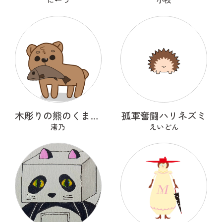
木彫りの熊のくまっくまさん
孤軍奮闘ハリネズミ
渚乃
えいどん