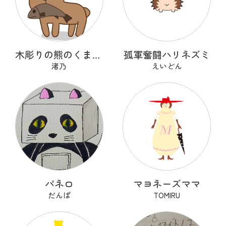
木彫りの熊のくまっくまさん
孤軍奮闘ハリネズミ
渚乃
えいどん
パネロ
マヨネーズママ
だんぱ
TOMIRU