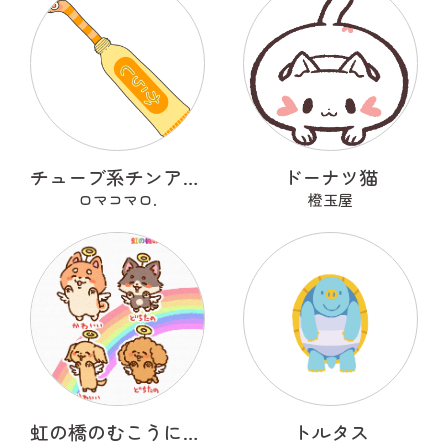
チューブ系チンアナゴ
ドーナツ猫
ロマコマロ.
橙玉屋
虹の橋のむこうにいるうちのこ
トルタス