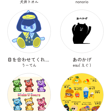
犬井トオル
nonorio
目を合わせてくれないコバンザメちゃん
あのかげ
うーてん
egu( えぐ )