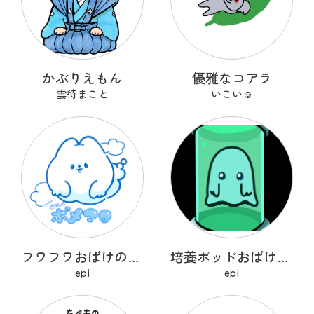
かぶりえもん
優雅なコアラ
雲待まこと
いこい☺︎
フワフワおばけのポメマロ
培養ポッドおばけ フライトン
epi
epi