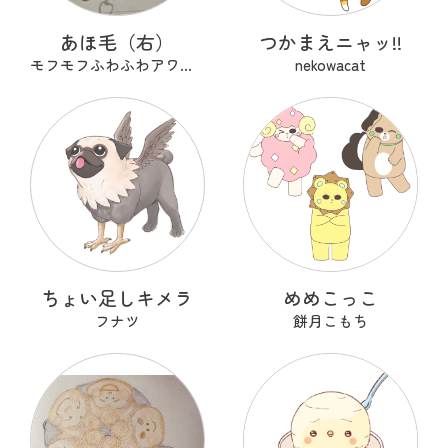
あほ毛（右）
つかまえニャッ!!
モフモフふわふわアワアワ
nekowacat
ちょい足しキメラ
めめこっこ
フナツ
餅月こもち