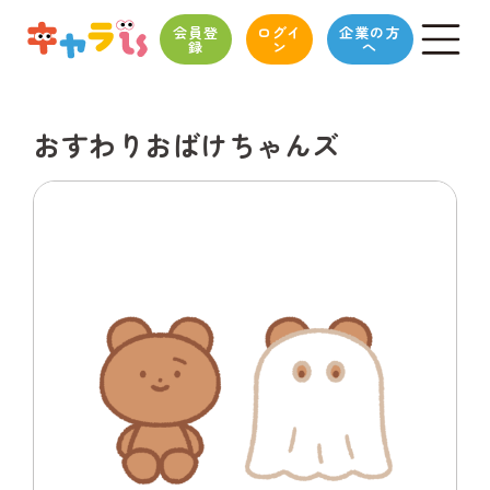
会員登
ログイ
企業の方
録
ン
へ
おすわりおばけちゃんズ