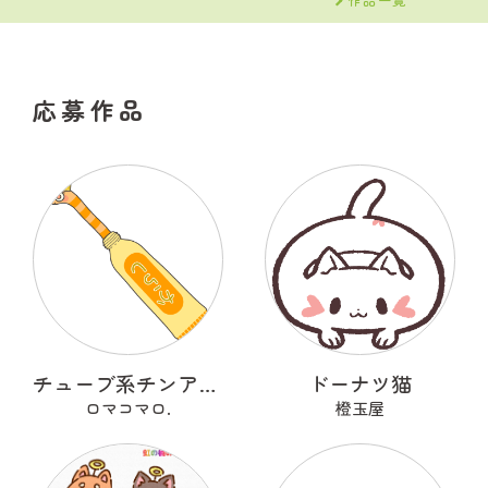
応募作品
チューブ系チンアナゴ
ドーナツ猫
ロマコマロ.
橙玉屋