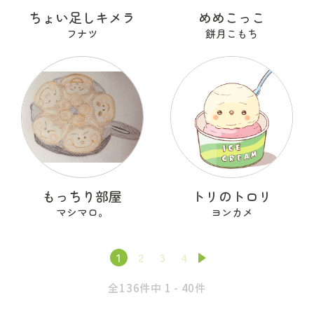
ちょい足しキメラ
めめこっこ
フナツ
餅月こもち
もっちり部屋
トリのトロリ
マシマロ。
ヨンカメ
1
2
3
4
全136件中 1 - 40件