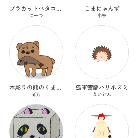
プラカットベタコレクションver.1
こまにゃんず
に←つ
小枝
木彫りの熊のくまっくまさん
孤軍奮闘ハリネズミ
渚乃
えいどん