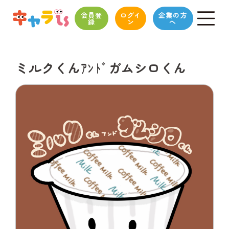
会員登
ログイ
企業の方
録
ン
へ
ミルクくんｱﾝﾄﾞガムシロくん