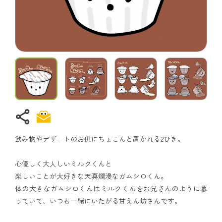
share
飲み物やデザートのお供にちょこんと置かれる2ひき。
心優しく大人しいミルクくんと
楽しいことが大好きな天真爛漫なガムシロくん。
体の大きなガムシロくんはミルクくんをお兄さんのように慕
っていて、いつも一緒にいたがる甘えん坊さんです。