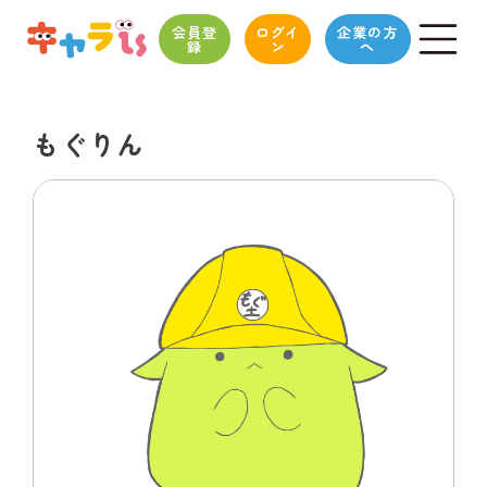
会員登
ログイ
企業の方
録
ン
へ
もぐりん