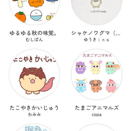
ゆるゆる秋の味覚。
シャケノワグマ（切身）
むしぱん
ゆうきｉｎｇ
たこやきかいじゅう
たまごアニマルズ
わみみ
copa