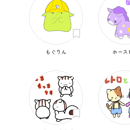
もぐりん
ホース