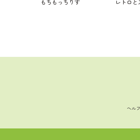
もちもっちりす
レトロと
ヘル