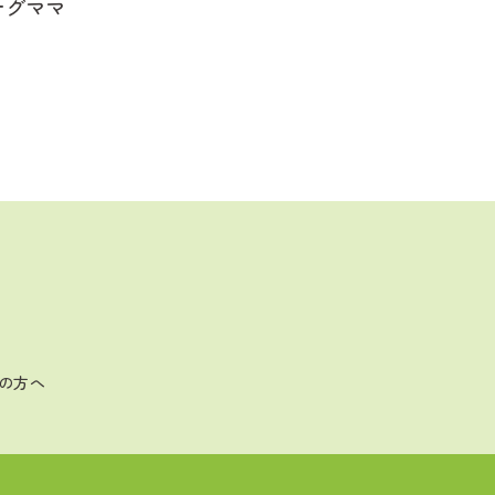
ナグママ
の方へ