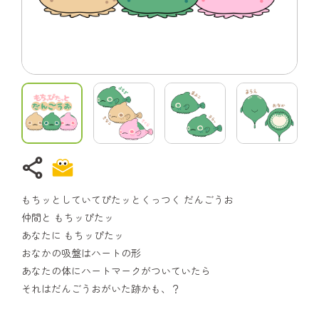
share
もちッとしていてぴたッとくっつく だんごうお
仲間と もちッぴたッ
あなたに もちッぴたッ
おなかの吸盤はハートの形
あなたの体にハートマークがついていたら
それはだんごうおがいた跡かも、？