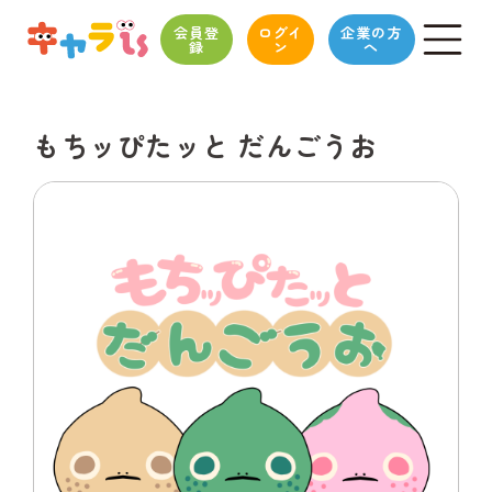
会員登
ログイ
企業の方
録
ン
へ
もちッぴたッと だんごうお