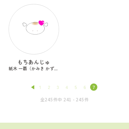
もちあんじゅ
紙木 一覇（かみき かずは）
1
2
3
4
5
6
7
全245件中 241 - 245件