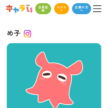
会員登
ログイ
企業の方
録
ン
へ
め子