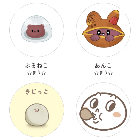
ぷるねこ
あんこ
☆まう☆
☆まう☆