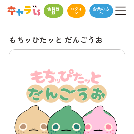
会員登
ログイ
企業の方
録
ン
へ
もちッぴたッと だんごうお