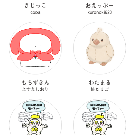
きじっこ
おえっぷー
copa
kuronoki623
もちずきん
わたまる
よすえしおり
鮭たまご