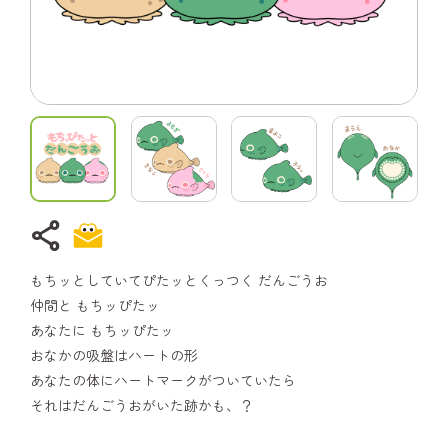
share
もちッとしていてぴたッとくっつく だんごうお
仲間と もちッぴたッ
あなたに もちッぴたッ
おなかの吸盤はハートの形
あなたの体にハートマークがついていたら
それはだんごうおがいた跡かも、？