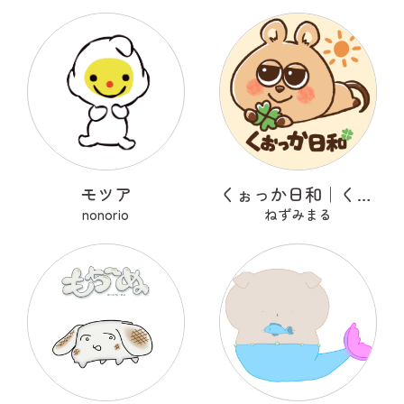
モツア
くぉっか日和｜くぅたろ
nonorio
ねずみまる