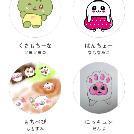
くさもちーな
ぱんちょー
ソヨソヨコ
なもなあこ
もちべび
にっキュン
ももすみ
だんぱ