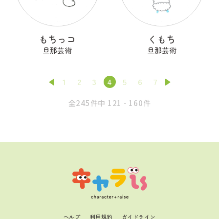
もちっコ
くもち
旦那芸術
旦那芸術
1
2
3
4
5
6
7
全245件中 121 - 160件
ヘルプ
利用規約
ガイドライン