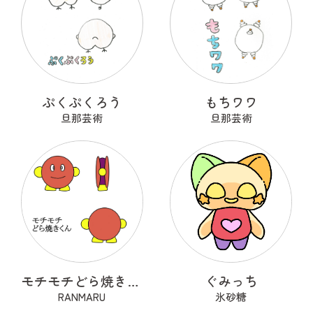
ぷくぷくろう
もちワワ
旦那芸術
旦那芸術
モチモチどら焼きくん
ぐみっち
RANMARU
氷砂糖