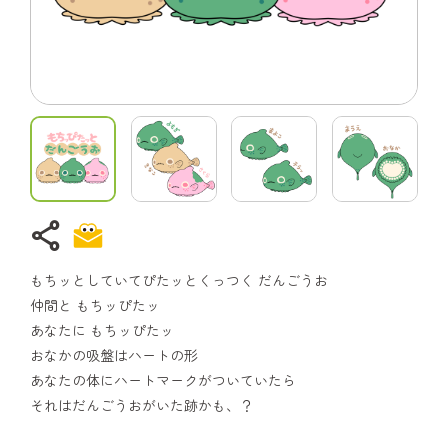
share
もちッとしていてぴたッとくっつく だんごうお
仲間と もちッぴたッ
あなたに もちッぴたッ
おなかの吸盤はハートの形
あなたの体にハートマークがついていたら
それはだんごうおがいた跡かも、？