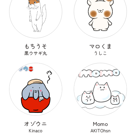
もちうそ
マロくま
黒ウサギ丸
うしこ
オゾウニ
Momo
Kinaco
AKITOhsn