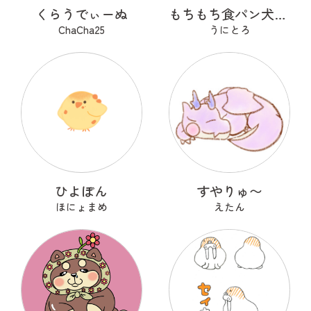
くらうでぃーぬ
もちもち食パン犬 こぱん
ChaCha25
うにとろ
ひよぽん
すやりゅ〜
ほにょまめ
えたん