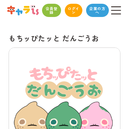
会員登
ログイ
企業の方
録
ン
へ
もちッぴたッと だんごうお