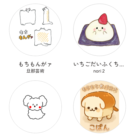
もちもんがァ
いちごだいふくちゃん
旦那芸術
nori２