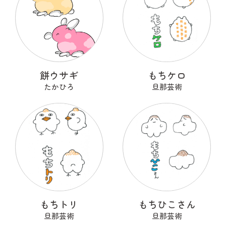
餅ウサギ
もちケロ
たかひろ
旦那芸術
もちトリ
もちひこさん
旦那芸術
旦那芸術