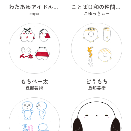
わたあめアイドルのふわりちゃん
ことば日和の仲間たち たぬぽん
copa
こゆっきぃー
もちベー太
どうもち
旦那芸術
旦那芸術