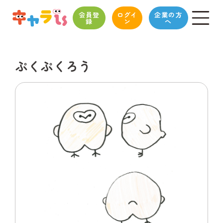
会員登
ログイ
企業の方
録
ン
へ
ぷくぷくろう