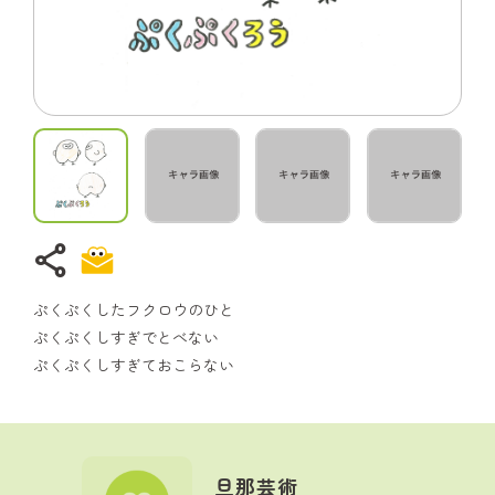
share
ぷくぷくしたフクロウのひと
ぷくぷくしすぎでとべない
ぷくぷくしすぎておこらない
旦那芸術