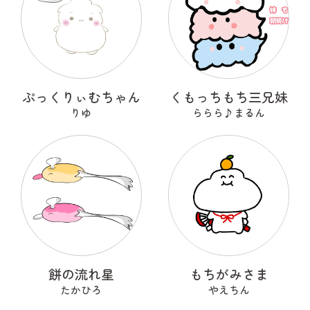
ぷっくりぃむちゃん
くもっちもち三兄妹
りゆ
ららら♪まるん
餅の流れ星
もちがみさま
たかひろ
やえちん