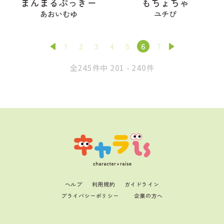
まんまるぷっきー
もちょちゃ
あおいむゆ
ユチぴ
1
2
3
4
5
6
7
全245件中 201 - 240件
ヘルプ
利用規約
ガイドライン
プライバシーポリシー
企業の方へ