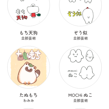
もち天狗
ぞう似
旦那芸術
旦那芸術
たぬもち
MOCHi ぬこ
わみみ
旦那芸術