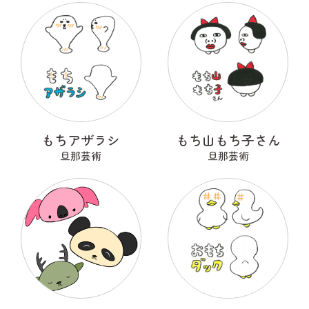
もちアザラシ
もち山もち子さん
旦那芸術
旦那芸術