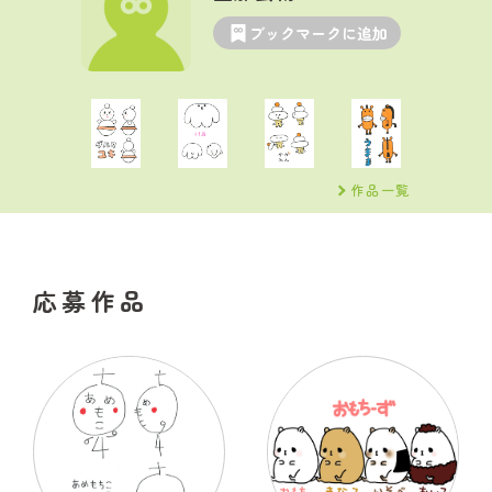
ブックマークに追加
作品一覧
応募作品