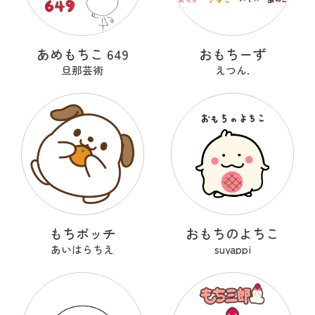
あめもちこ 649
おもちーず
旦那芸術
えつん.
もちポッチ
おもちのよちこ
あいはらちえ
suyappi