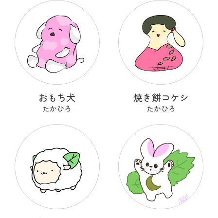
おもち犬
焼き餅コケシ
たかひろ
たかひろ