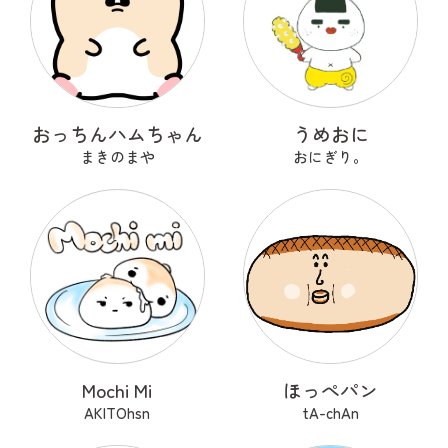
おっちんハムちゃん
うめおに
まきのまや
おにぎり。
Mochi Mi
ほっぺパン
AKITOhsn
tA-chAn