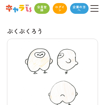
会員登
ログイ
企業の方
録
ン
へ
ぷくぷくろう