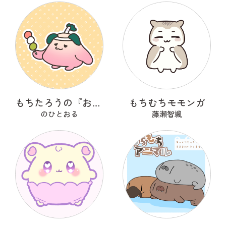
もちたろうの『おとももち計画』
もちむちモモンガ
のひとおる
藤瀬智颯