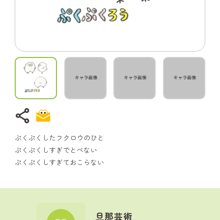
share
ぷくぷくしたフクロウのひと
ぷくぷくしすぎでとべない
ぷくぷくしすぎておこらない
旦那芸術