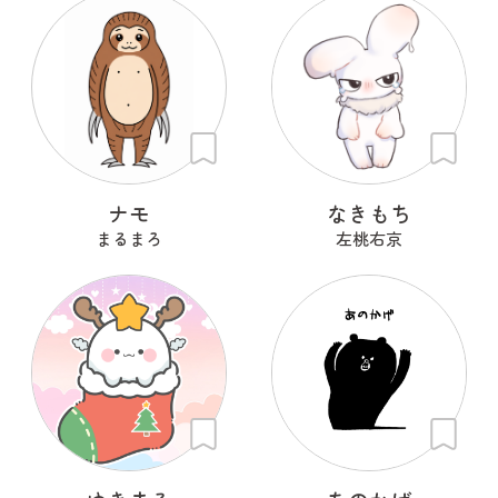
ナモ
なきもち
まるまろ
左桃右京