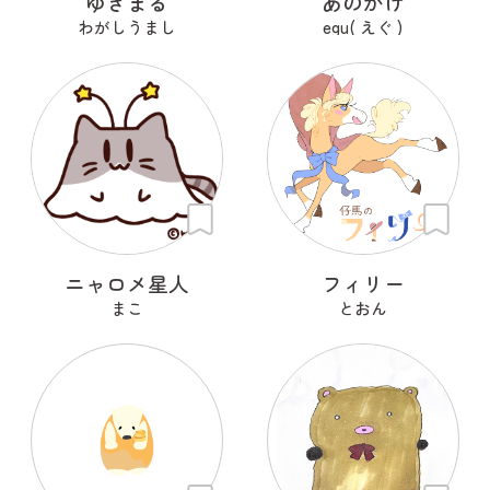
ゆきまる
あのかげ
わがしうまし
egu( えぐ )
ニャロメ星人
フィリー
まこ
とおん