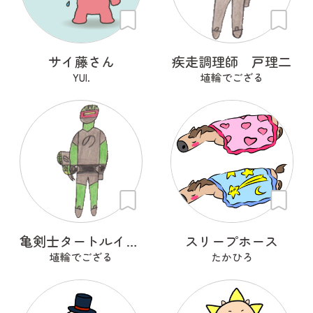
サイ藤さん
疾走調理師 戸理二
YUI.
埴輪でござる
亀剣士タートルイザー
スリープホース
埴輪でござる
たかひろ