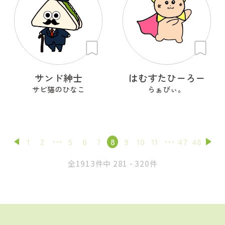
サンド紳士
はむすたひーろー
サビ猫のひなこ
らぁびぃ。
1
2
5
6
7
8
9
10
11
47
48
全1913件中 281 - 320件