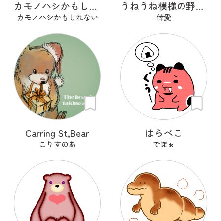
カモノハシかもしれない
うねうね模様の野良猫
カモノハシかもしれない
倖愛
Carring St,Bear
はらべこ
こりすのあ
でぼぉ