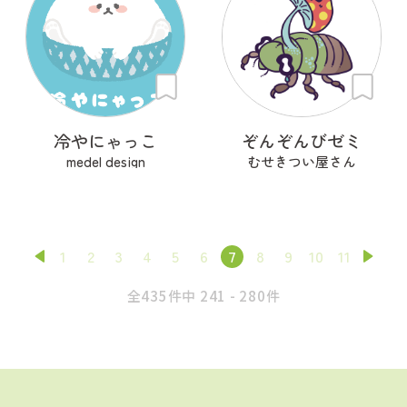
冷やにゃっこ
ぞんぞんびゼミ
medel design
むせきつい屋さん
1
2
3
4
5
6
7
8
9
10
11
全435件中 241 - 280件