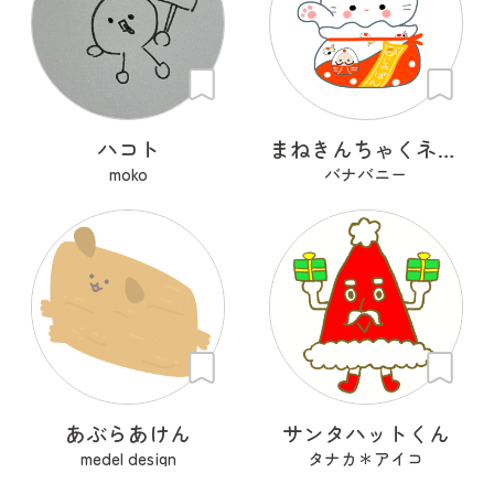
ハコト
まねきんちゃくネコ（和巾着）
moko
バナバニー
あぶらあけん
サンタハットくん
medel design
タナカ＊アイコ