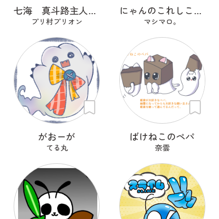
七海 真斗路主人（ナナミ マドロス）
にゃんのこれしこ ある日の夢 Ｎo.2
プリ村プリオン
マシマロ。
がおーが
ばけねこのペパ
てる丸
奈雲