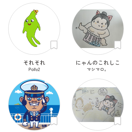
それそれ
にゃんのこれしこ
Polly2
マシマロ。