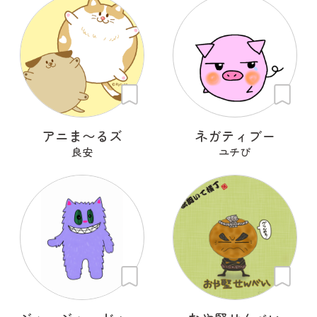
アニま〜るズ
ネガティブー
良安
ユチぴ