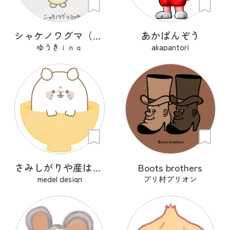
シャケノワグマ（切身）
あかぱんぞう
ゆうきｉｎｇ
akapantori
さみしがりや産はんちゃん
Boots brothers
medel design
プリ村プリオン