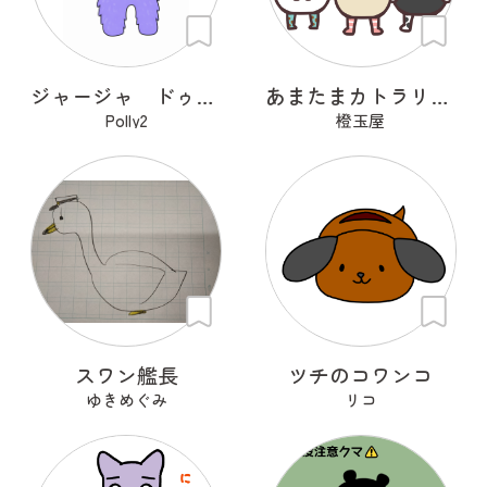
ジャージャ ドゥ ジャジャンゴ
あまたまカトラリーズ
Polly2
橙玉屋
スワン艦長
ツチのコワンコ
ゆきめぐみ
リコ