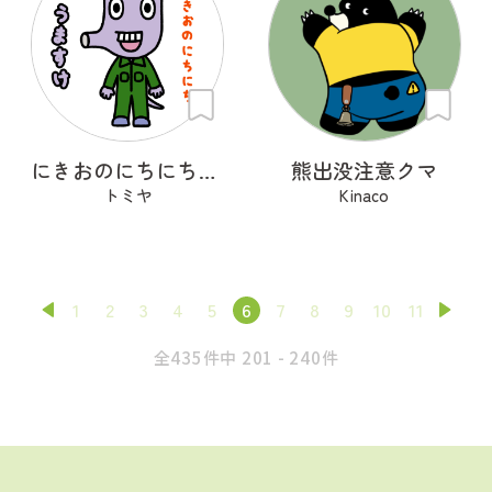
にきおのにちにち・うますけ
熊出没注意クマ
トミヤ
Kinaco
1
2
3
4
5
6
7
8
9
10
11
全435件中 201 - 240件