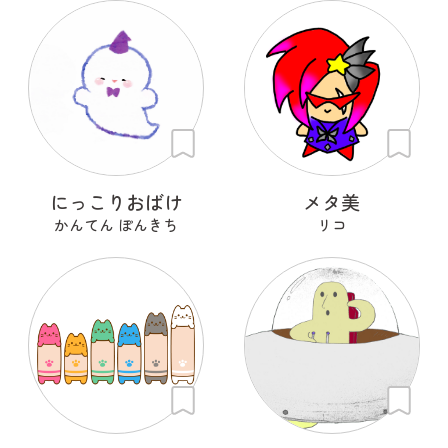
にっこりおばけ
メタ美
かんてん ぽんきち
リコ