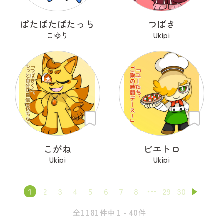
ぱたぱたぱたっち
つばき
こゆり
Ukipi
こがね
ピエトロ
Ukipi
Ukipi
1
2
3
4
5
6
7
8
29
30
全1181件中 1 - 40件