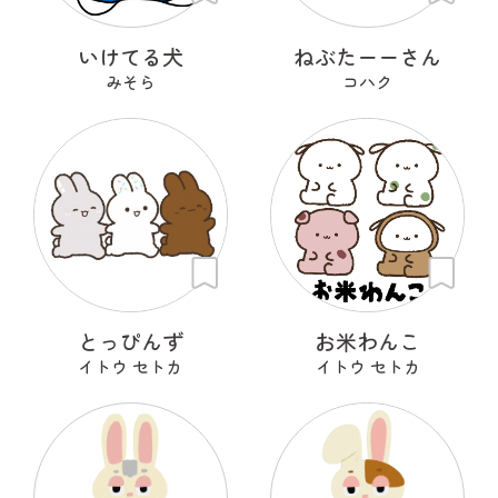
いけてる犬
ねぶたーーさん
みそら
コハク
とっぴんず
お米わんこ
イトウ セトカ
イトウ セトカ