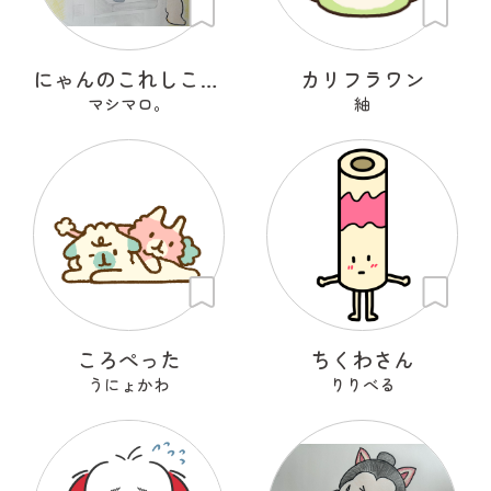
にゃんのこれしこ ある日の夢 Ｎo.1
カリフラワン
マシマロ。
紬
ころぺった
ちくわさん
うにょかわ
りりべる