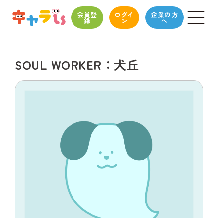
会員登
ログイ
企業の方
録
ン
へ
SOUL WORKER：犬丘