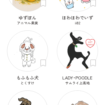
ゆずぽん
ほわほわでいず
アニマル果実
ii82
もふもふ犬
LADY･POODLE
とくすけ
サムライ上高地