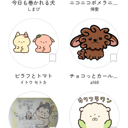
今日も巻かれる犬
ニコニコポメラニアン
しまぴ
倖愛
ピラフとトマト
チョコっとカールちゃん
イトウ セトカ
a168