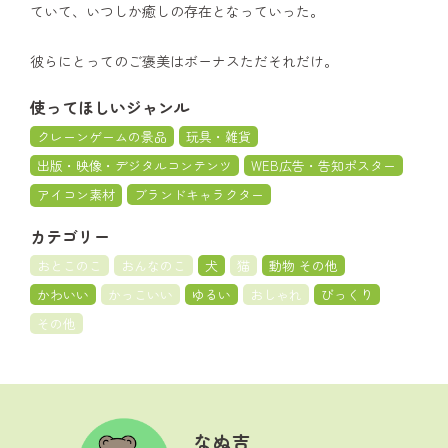
ていて、いつしか癒しの存在となっていった。
彼らにとってのご褒美はボーナスただそれだけ。
使ってほしいジャンル
クレーンゲームの景品
玩具・雑貨
出版・映像・デジタルコンテンツ
WEB広告・告知ポスター
アイコン素材
ブランドキャラクター
カテゴリー
おとこのこ
おんなのこ
犬
猫
動物 その他
かわいい
かっこいい
ゆるい
おしゃれ
びっくり
その他
なぬ吉