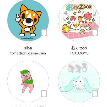
siba
おかzoo
tomodachi daisakusen
TOKUDOME