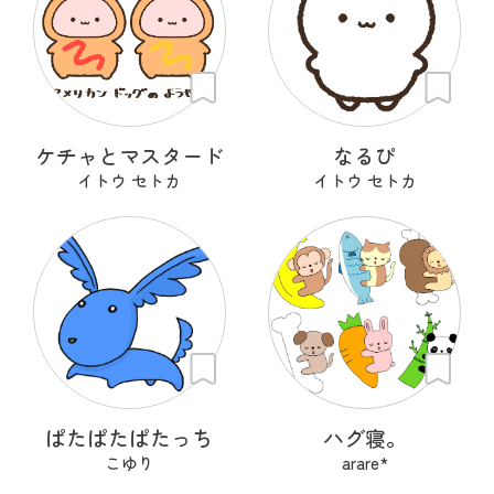
ケチャとマスタード
なるぴ
イトウ セトカ
イトウ セトカ
ぱたぱたぱたっち
ハグ寝。
こゆり
arare*