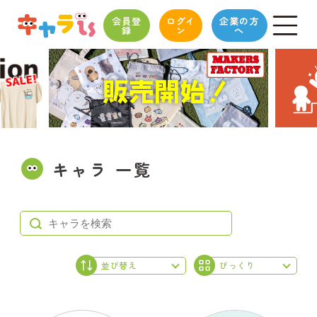
会員登
ログイ
企業の方
録
ン
へ
キャラ 一覧