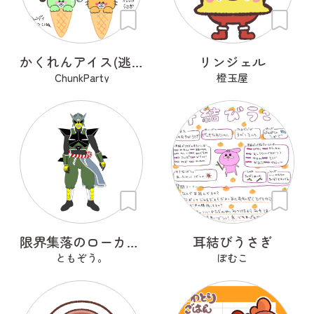
かくれんアイス(逃亡中)
リンジェル
ChunkParty
橙玉屋
限界集落のローカルヒーロー
耳結びうさぎ
ともぞう。
ぽむこ