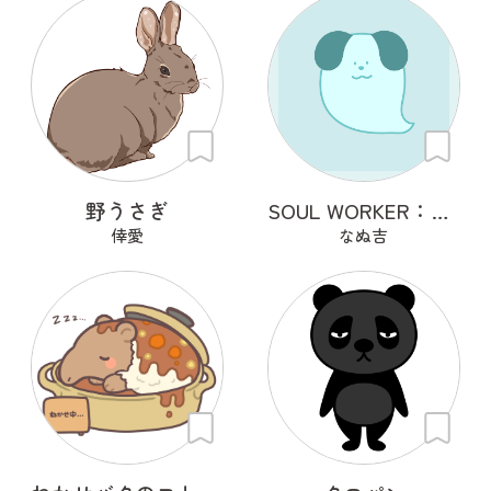
野うさぎ
SOUL WORKER：犬丘
倖愛
なぬ吉