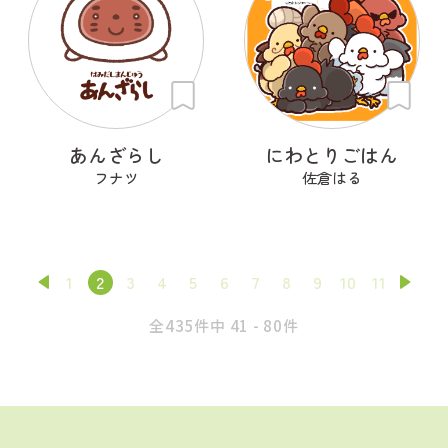
あんざらし
にわとりごはん
フナツ
佐倉はる
1
2
3
4
5
6
7
8
9
10
11
全435件中 41 - 80件