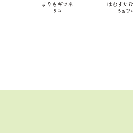
まりもギツネ
はむすた
リコ
らぁび