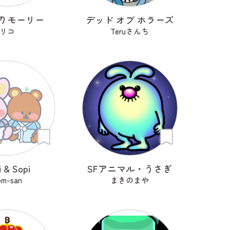
りモーリー
デッド オブ ホラーズ
リコ
Teruさんち
i & Sopi
SFアニマル・うさぎ
om-san
まきのまや