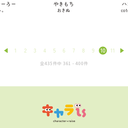
ひーろー
やきもち
ハ
ぃ。
おきぬ
cot
1
2
3
4
5
6
7
8
9
10
11
全435件中 361 - 400件