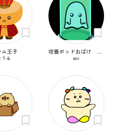
ウム王子
培養ポッドおばけ フライトン
とりゐ
epi