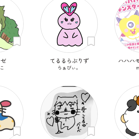
ーゼ
てるるらぶりず
ハハハ
こ
らぁびぃ。
m