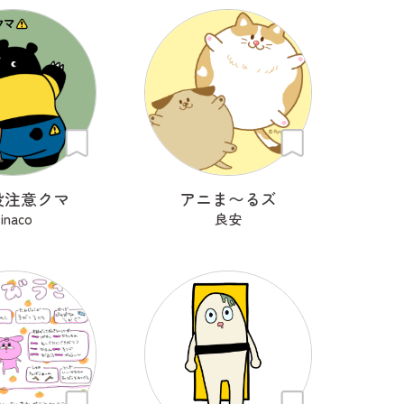
没注意クマ
アニま〜るズ
inaco
良安