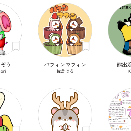
んぞう
パフィンマフィン
熊出
ori
佐倉はる
K