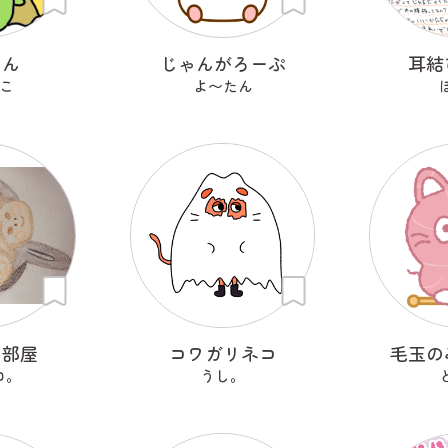
なん
じゃんがろーぷ
耳結
こ
よ〜たん
り部屋
コワガリネコ
毛玉の
ロ。
うし。