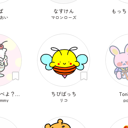
ぱ
なすけん
もっち
おい
マロンローズ
いっしょにたべよ？ぱふぇ
ちびばっち
Ton
ummy
リコ
p