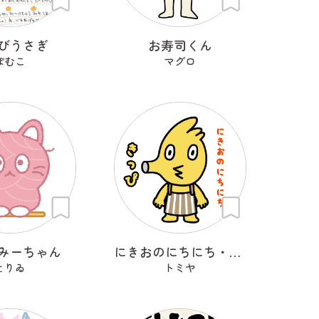
びうさぎ
お寿司くん
ぽむこ
マグロ
みーちゃん
にきおのにちにち・きっぴ
とりゐ
トミヤ