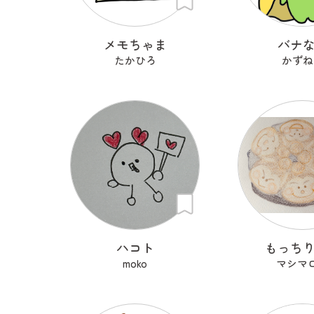
メモちゃま
バナ
たかひろ
かずね
ハコト
もっち
moko
マシマ