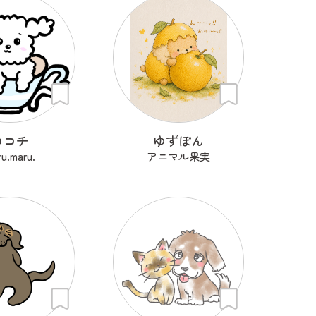
ココチ
ゆずぽん
u.maru.
アニマル果実