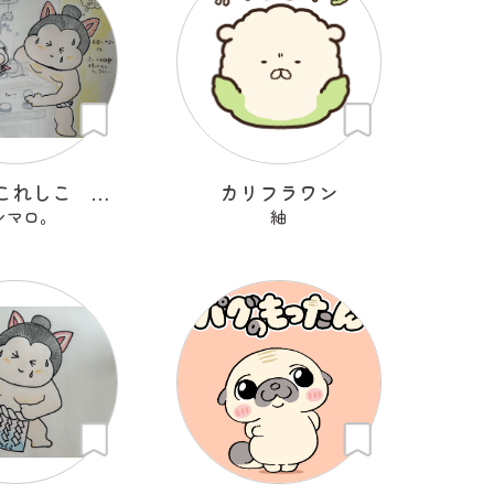
にゃんのこれしこ ある日の夢 Ｎo.1
カリフラワン
シマロ。
紬