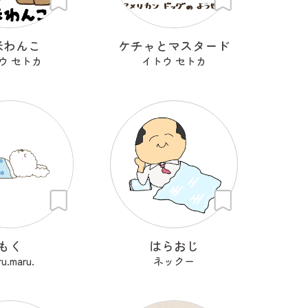
米わんこ
ケチャとマスタード
ウ セトカ
イトウ セトカ
もく
はらおじ
u.maru.
ネックー