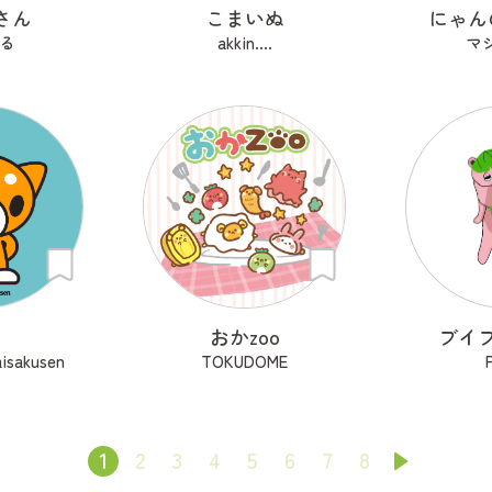
さん
こまいぬ
にゃん
る
akkin....
マ
おかzoo
ブイ
isakusen
TOKUDOME
1
2
3
4
5
6
7
8