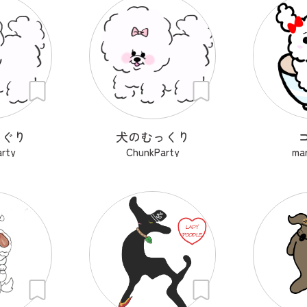
んぐり
犬のむっくり
rty
ChunkParty
mar