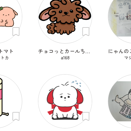
トマト
チョコっとカールちゃん
セトカ
a168
マ