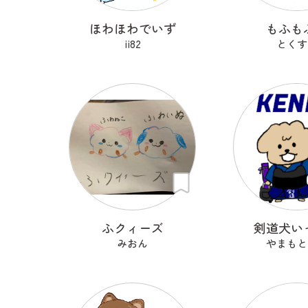
ほわほわでいず
もふも
ii82
とくす
ふクィーズ
剣道犬い
みおん
やまもと