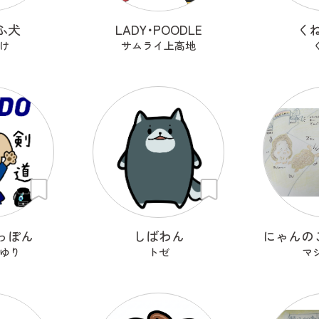
ふ犬
LADY･POODLE
く
け
サムライ上高地
っぽん
しばわん
ゆり
トゼ
マ