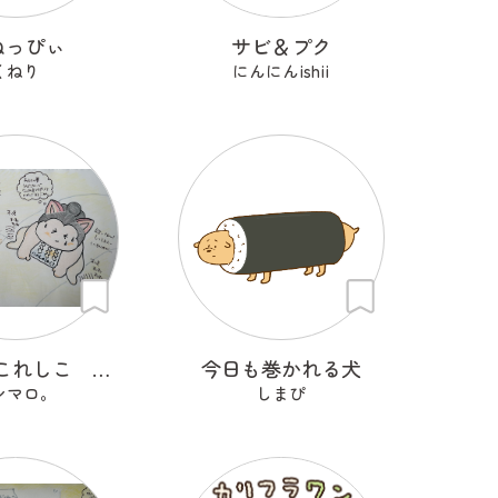
ねっぴぃ
サビ＆プク
くねり
にんにんishii
にゃんのこれしこ ある日の夢 Ｎo.2
今日も巻かれる犬
シマロ。
しまぴ