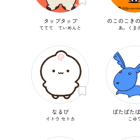
タップタップ
のこのこき
ててて ていめんと
あ。くま
なるぴ
ぱたぱた
イトウ セトカ
こゆ