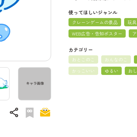
使ってほしいジャンル
クレーンゲームの景品
玩具
WEB広告・告知ポスター
ア
カテゴリー
おとこのこ
おんなのこ
かっこいい
ゆるい
お
share