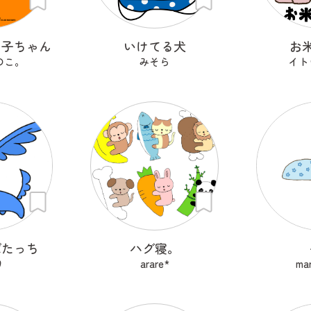
の子ちゃん
いけてる犬
お
のこ。
みそら
イト
ぱたっち
ハグ寝。
り
arare*
mar