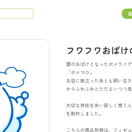
フワフワおばけ
雲のおばけとなったポメラニア
「ポメマロ」
お空に旅立ったあとも飼い主さ
からふわふわとただよいつつ見
大切な存在を失い寂しく想う人
を制作しました。
こちらの商品形態は、フィギュ