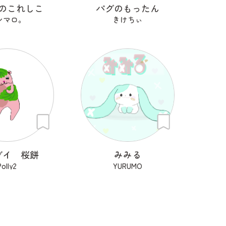
のこれしこ
パグのもったん
シマロ。
きけちぃ
ブイ 桜餅
みみる
Polly2
YURUMO