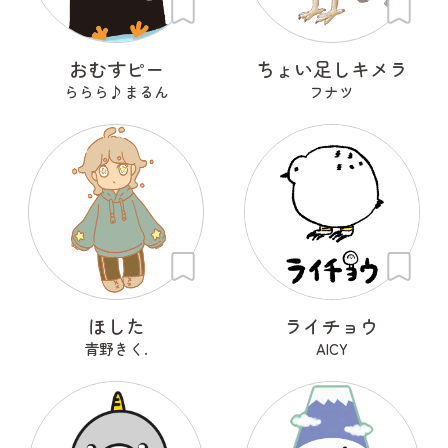
おむすピー
ちょい足しキメラ
ららら♪まるん
フナツ
ほした
ライチョウ
青野きく.
AICY