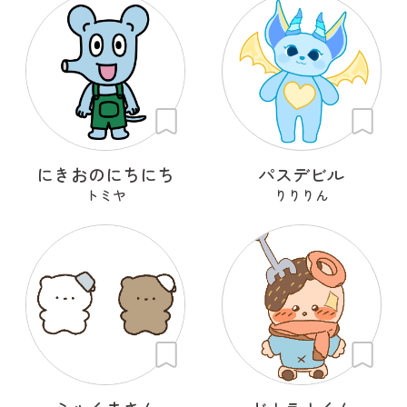
にきおのにちにち
パスデビル
トミヤ
りりりん