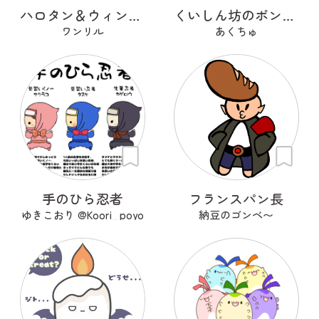
ハロタン＆ウィンタン
くいしん坊のポンちゃん
ワンリル
あくちゅ
手のひら忍者
フランスパン長
ゆきこおり @Koori_poyo
納豆のゴンベ〜