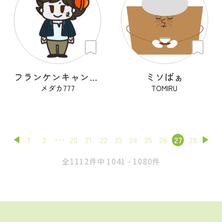
フランケンキャンデー
ミソばぁ
メダカ777
TOMIRU
1
2
20
21
22
23
24
25
26
27
28
全1112件中 1041 - 1080件