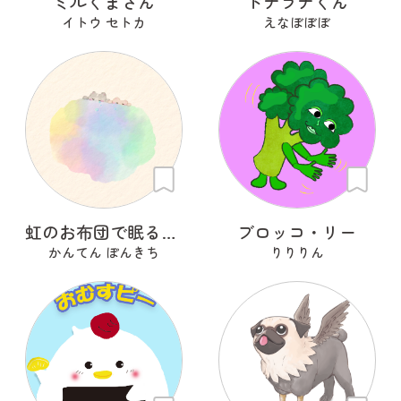
ミルくまさん
ドナラナくん
イトウ セトカ
えなぼぼぼ
虹のお布団で眠るいぬ
ブロッコ・リー
かんてん ぽんきち
りりりん