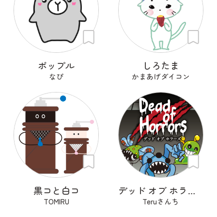
ポップル
しろたま
なぴ
かまあげダイコン
黒コと白コ
デッド オブ ホラーズ
TOMIRU
Teruさんち