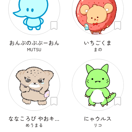
おんぷのぷぷーおん
いちごくま
MUTSU
まの
ななころび やおキング
にゃウルス
めうまる
リコ