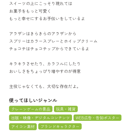
スイーツの上にこっそり現れては
お菓子をもっと可愛く
もっと幸せにするお手伝いをしているよ
アラザンはきらきらのアラザンから
スプリーはカラースプレーとホイップクリーム
チョコチはチョコチップからできているよ
キラキラさせたり、カラフルにしたり
おいしさをちょっぴり増やすのが得意
主役じゃなくても、大切な存在だよ。
使ってほしいジャンル
クレーンゲームの景品
玩具・雑貨
出版・映像・デジタルコンテンツ
WEB広告・告知ポスター
アイコン素材
ブランドキャラクター