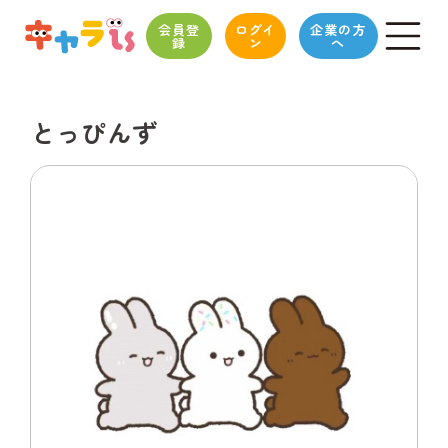
会員登
ログイ
企業の方
録
ン
へ
とっぴんず