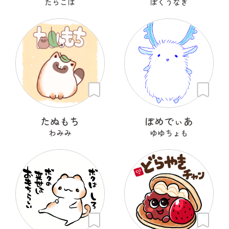
たらこば
ぼくうなぎ
たぬもち
ぽめでぃあ
わみみ
ゆゆちょも