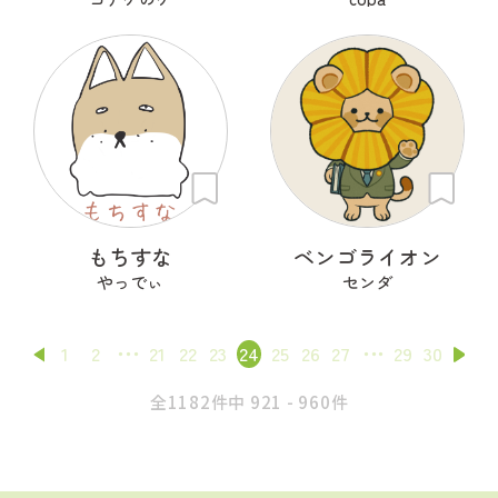
もちすな
ベンゴライオン
やっでぃ
センダ
1
2
21
22
23
24
25
26
27
29
30
全1182件中 921 - 960件