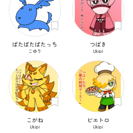
ぱたぱたぱたっち
つばき
こゆり
Ukipi
こがね
ピエトロ
Ukipi
Ukipi