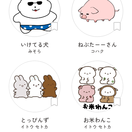
いけてる犬
ねぶたーーさん
みそら
コハク
とっぴんず
お米わんこ
イトウ セトカ
イトウ セトカ