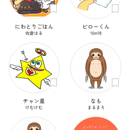
にわとりごはん
ピローくん
佐倉はる
10m18
チャン星
なも
けむけむ
まるまろ