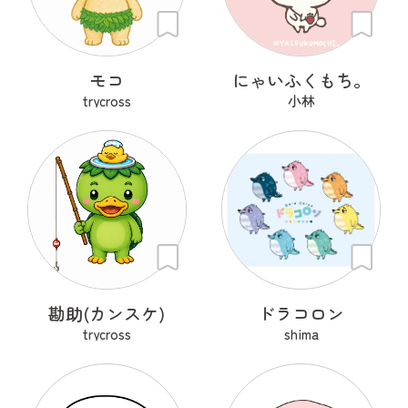
モコ
にゃいふくもち。
trycross
小林
勘助(カンスケ)
ドラコロン
trycross
shima