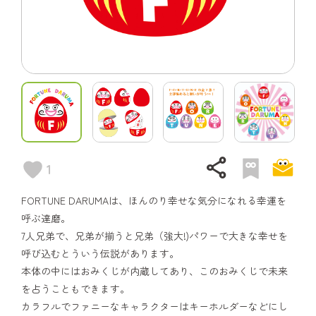
share
1
FORTUNE DARUMAは、ほんのり幸せな気分になれる幸運を
呼ぶ達磨。
7人兄弟で、兄弟が揃うと兄弟（強大!)パワーで大きな幸せを
呼び込むとういう伝説があります。
本体の中にはおみくじが内蔵してあり、このおみくじで未来
を占うこともできます。
カラフルでファニーなキャラクターはキーホルダーなどにし