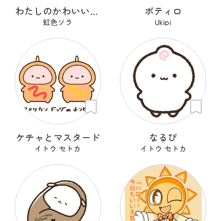
わたしのかわいいせかい
ポティロ
虹色ソラ
Ukipi
ケチャとマスタード
なるぴ
イトウ セトカ
イトウ セトカ