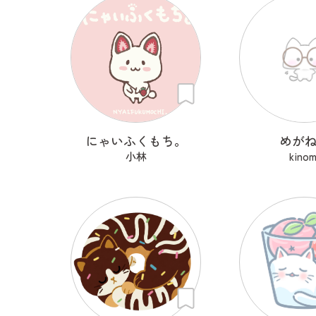
にゃいふくもち。
めが
小林
kinom