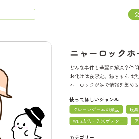
ニャーロックホ
どんな事件も華麗に解決？仲間
お化けは夜限定。猫ちゃんは魚
ャーロックが足で情報を集める
使ってほしいジャンル
クレーンゲームの景品
玩具
WEB広告・告知ポスター
ア
カテゴリー