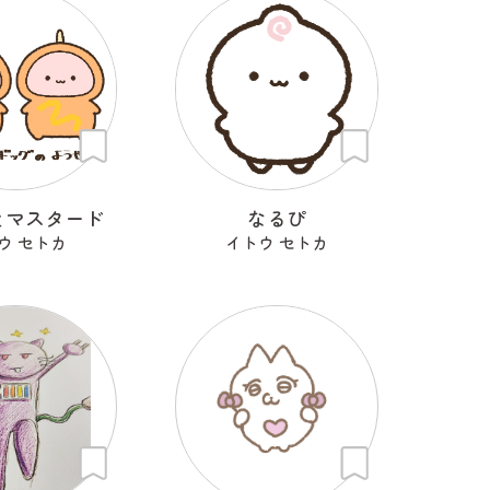
とマスタード
なるぴ
ウ セトカ
イトウ セトカ