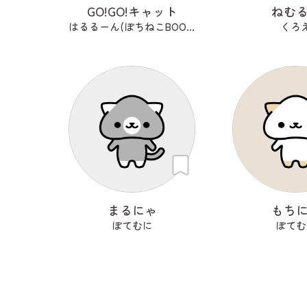
GO!GO!キャット
ねむ
はるるーん(ぽちねこBOOKS)
くろ
まるにゃ
もち
ぽてむに
ぽてむ