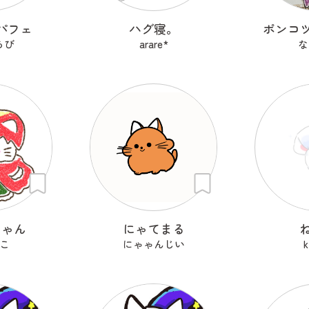
パフェ
ハグ寝。
ポンコ
らび
arare*
な
にゃん
にゃてまる
こ
にゃゃんじい
k