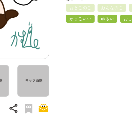
おとこのこ
おんなのこ
かっこいい
ゆるい
お
share