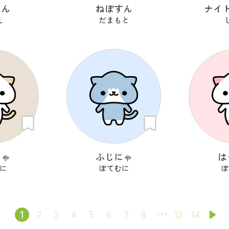
るん
ねぼすん
ナイ
え
だまもと
にゃ
ふじにゃ
は
に
ぽてむに
ぽ
1
2
3
4
5
6
7
8
13
14