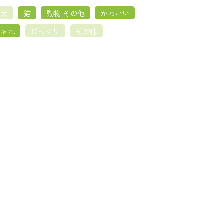
犬
猫
動物 その他
かわいい
しゃれ
びっくり
その他