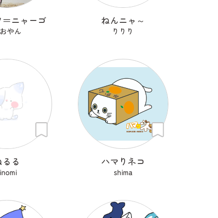
ツ＝ニャーゴ
ねんニャ～
おやん
りりり
ねるる
ハマりネコ
inomi
shima