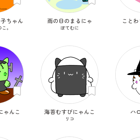
の子ちゃん
雨の日のまるにゃ
ことわ
のこ。
ぽてむに
にゃんこ
海苔むすびにゃんこ
ハ
リコ