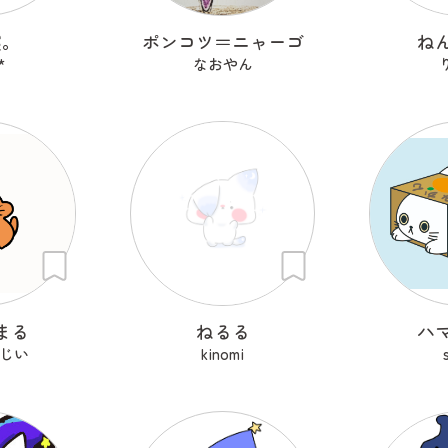
寝。
ポンコツ＝ニャーゴ
ね
*
なおやん
まる
ねるる
ハ
じい
kinomi