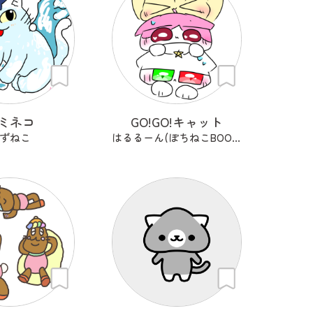
ミネコ
GO!GO!キャット
ずねこ
はるるーん(ぽちねこBOOKS)