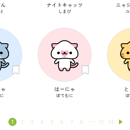
すん
ナイトキャッツ
ニャ
と
しまぴ
ユ
にゃ
はーにゃ
と
に
ぽてむに
ぽ
1
2
3
4
5
6
7
8
13
14