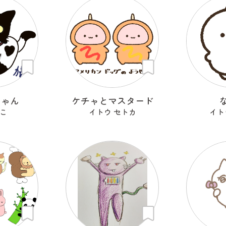
にゃん
ケチャとマスタード
こ
イトウ セトカ
イト