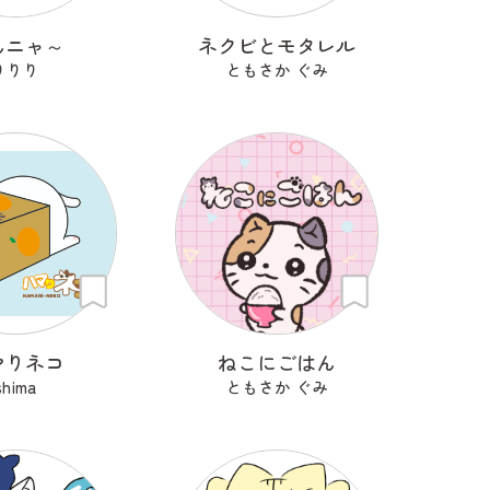
んニャ～
ネクビとモタレル
りりり
ともさか ぐみ
マりネコ
ねこにごはん
shima
ともさか ぐみ