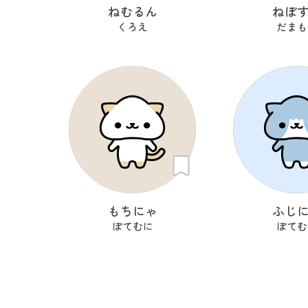
ねむるん
ねぼ
くろえ
だまも
もちにゃ
ふじ
ぽてむに
ぽてむ