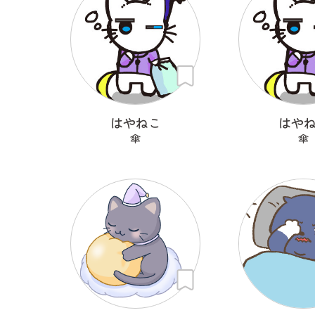
はやねこ
はや
傘
傘