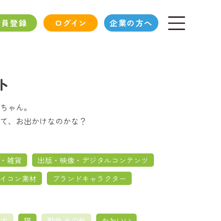
会員登録
ログイン
企業の方へ
ト
ちゃん。
て、お出かけなのかな？
・雑貨
出版・映像・デジタルコンテンツ
イコン素材
ブランドキャラクター
犬
猫
動物 その他
かわいい