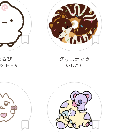
なるぴ
グゥ…ナッツ
ウ セトカ
いしこと