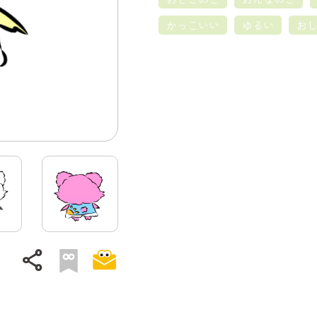
かっこいい
ゆるい
お
share