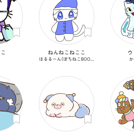
ねこ
ねんねこねここ
ウ
はるるーん(ぽちねこBOOKS)
か